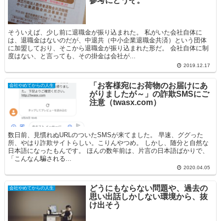
参考にどうぞ。
そういえば、少し前に退職金が振り込まれた。 私がいた会社自体に
は、退職金はないのだが、中退共（中小企業退職金共済）という団体
に加盟しており、そこから退職金が振り込まれた形だ。 会社自体に制
度はない、と言っても、その掛金は会社が...
2019.12.17
「お客様宛にお荷物のお届けにあ
会社やめてからの人生
がりましたが～」の詐欺SMSにご
注意（twasx.com）
数日前、見慣れぬURLのついたSMSが来てました。 早速、ググった
所、やはり詐欺サイトらしい。こりんやつめ。 しかし、随分と自然な
日本語になったもんです。 ほんの数年前は、片言の日本語ばかりで、
「こんなん騙される...
2020.04.05
どうにもならない問題や、過去の
会社やめてからの人生
思い出話しかしない環境から、抜
け出そう