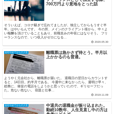
700万円より意地をとった話
そういえば、コロナ騒ぎで忘れてましたが、独立してからもうすぐ半
年。はやいもんです。 今の所、メインのクライアント様から、中々よ
い報酬を頂けていることもあり、前職並みの年収にはなりそう。 フリ
ーランスなので、いつ収入がゼロになる...
2020.05.30
離職票は急かさず待とう。半月以
会社やめてからの人生
上かかるのも普通。
ようやく元会社から、離職票が届いた。 退職日の翌日からカウントす
ると、14日目。約半月である。 今週中に来なかったら、週明け早々、
総務に、催促の電話をしようかと思っていたので、ギリセーフだっ
た。危ない危ない。 宿題と仕事...
2019.11.09
中退共の退職金が振り込まれた。
会社やめてからの人生
勤続10数年、人生見直し中の方は