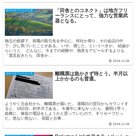
「田舎とのコネクト」は地方フリ
会社やめてからの人生
ーランスにとって、強力な営業武
器となる。
独立の挨拶で、前職の取引先を中心に、何社か周り、その会話の中
で、少し気づいたことがある。 いや、感じた、というべきか。 結論か
らいうと、 どんなに、今までの経験や、熱意をアピールするよりも、
「震災起きたら、田舎か...
2019.12.06
離職票は急かさず待とう。半月以
会社やめてからの人生
上かかるのも普通。
ようやく元会社から、離職票が届いた。 退職日の翌日からカウントす
ると、14日目。約半月である。 今週中に来なかったら、週明け早々、
総務に、催促の電話をしようかと思っていたので、ギリセーフだっ
た。危ない危ない。 宿題と仕事...
2019.11.09