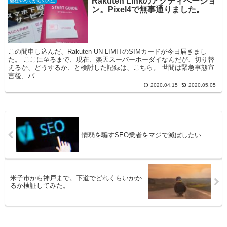
Rakuten Linkのアクティベーショ
会社やめてからの人生
ン。Pixel4で無事通りました。
この間申し込んだ、Rakuten UN-LIMITのSIMカードが今日届きまし
た。 ここに至るまで、現在、楽天スーパーホーダイなんだが、切り替
えるか、どうするか、と検討した記録は、こちら。 世間は緊急事態宣
言後、バ...
2020.04.15
2020.05.05
情弱を騙すSEO業者をマジで滅ぼしたい
米子市から神戸まで。下道でどれくらいかか
るか検証してみた。