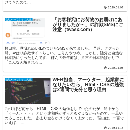
けてきたので...
2020.01.07
「お客様宛にお荷物のお届けにあ
会社やめてからの人生
がりましたが～」の詐欺SMSにご
注意（twasx.com）
数日前、見慣れぬURLのついたSMSが来てました。 早速、ググった
所、やはり詐欺サイトらしい。こりんやつめ。 しかし、随分と自然な
日本語になったもんです。 ほんの数年前は、片言の日本語ばかりで、
「こんなん騙される...
2020.04.05
WEB担当、マーケター、起業家に
会社やめてからの人生
なりたいなら、Html・CSSの勉強
は2週間で充分と思う理由
2ヶ月ほど前から、HTML、CSSの勉強をしていたのだが、途中から
「うーん・・・」 という違和感がずっとぬぐえなかったので、一旦や
めることにした。 あまり金をかけてなくてよかった。 理由は、一言で
いえば、 ...
2019.11.16