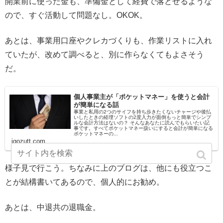
開業前に使った金も、準備金として経費で落とせるような
ので、すぐ活動して問題なし。OKOK。
あとは、事業用口座やクレカづくりも、作業リストに入れ
ていたが、改めて調べると、別に作らなくてもよさそう
だ。
個人事業主が「ポケットマネー」を使うと会計
が簡単になる話
事業と私用の2つのサイフを持ち歩きたくないチャージや後払
いしたときの経理ソフトの2度入力が面倒もっと簡単でシンプ
ルな会計方法はないの？ そんなあなたに読んでもらいたい記
事です。すべてポケットマネー扱いにすると会計が簡単になる
ポケットマネーの...
igozutt.com
様子見で行こう。ちなみに上のブログは、他にも役立つこ
とが結構書いてあるので、個人的にお勧め。
あとは、中退共の退職金。