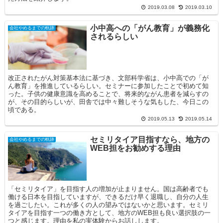
2019.03.08
2019.03.10
小中高への「がん教育」が義務化
会社やめるまでの軌跡
されるらしい
改正されたがん対策基本法に基づき、文部科学省は、小中高での「が
ん教育」を推進しているらしい。セミナーに参加したことで初めて知
った。子供の健康意識を高めることで、将来的ながん患者を減らすの
が、その目的らしいが、田舎では中々難しそうな気もした、今日この
頃である。
2019.05.13
2019.05.14
セミリタイア目指すなら、地方の
会社やめるまでの軌跡
WEB担をお勧めする理由
「セミリタイア」を目指す人の増加が止まりません。国は高齢者でも
働ける日本を目指していますが、できるだけ早く退職し、自分の人生
を過ごしたい。これが多くの人の望みではないかと思います。セミリ
タイアを目指す一つの働き方として、地方のWEB担も良い選択肢の一
つと感じます。理由を私の実体験からお話しします。