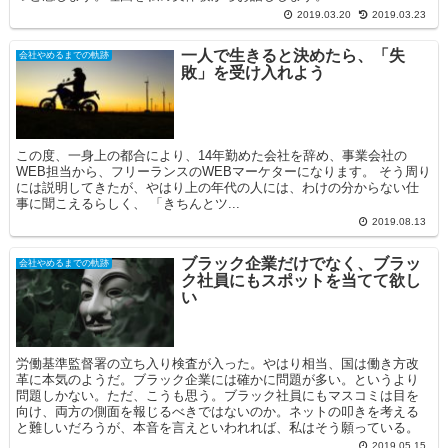
2019.03.20
2019.03.23
一人で生きると決めたら、「失
会社やめるまでの軌跡
敗」を受け入れよう
この度、一身上の都合により、14年勤めた会社を辞め、事業会社の
WEB担当から、フリーランスのWEBマーケターになります。 そう周り
には説明してきたが、やはり上の年代の人には、わけの分からない仕
事に聞こえるらしく、 「きちんとツ...
2019.08.13
ブラック企業だけでなく、ブラッ
会社やめるまでの軌跡
ク社員にもスポットを当てて欲し
い
労働基準監督署の立ち入り検査が入った。やはり相当、国は働き方改
革に本気のようだ。ブラック企業には確かに問題が多い。というより
問題しかない。ただ、こうも思う。ブラック社員にもマスコミは目を
向け、両方の側面を報じるべきではないのか。ネットの叩きを考える
と難しいだろうが、本音を言えといわれれば、私はそう願っている。
2019.05.15