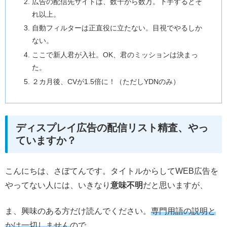
広告の配信先サイトは、数千から数万。下手するとそ
れ以上。
自動フィルターは正直役に立たない。目視でやるしか
ない。
ここで新人君が入社。OK、君のミッションは決まっ
た。
２カ月後、CVが1.5倍に！（ただしYDNのみ）
ディスプレイ広告の配信リスト精査、やっ
ていますか？
こんにちは、さぼてんです。タイトルからしてWEB広告を
やってない人には、いきなり
意味不明
だと思いますが、
ま、興味のある方だけ読んでください。
専門用語の説明と
かは一切しません
ので。