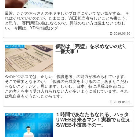
最近、ただのおっさんのボヤキしかブログにかいてない気がする。 そ
れはそれでいいのだが、たまには、WEB担当者らしいことも書こう、
と思う。 専門用語の嵐になるので、興味のない方は読まないで欲し
い。 今回は、YDNの自動タグ...
2019.06.26
仮説は「完璧」を求めないのが、
WEBの仕事話
一番大事！
今のビジネスでは、正しい「仮説思考」の能力が求められています。
そこで重要となるのが、「仮説の完成度を上げるのに、あまりこだわ
らないこと」だと、思います。しかし、日本、特に理系出身者には、
この考えを中々受け入れられない人が多いように感じています。それ
は私自身もそうだったからです。
2019.05.02
１時間であなたもなれる、ハッタ
WEBの仕事話
リWEB出来るマン！実務でも使え
るWEB小技集その一。