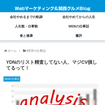
Webマーケティング＆関西グルメBlog
会社やめるまでの軌跡
会社やめてからの人生
人生観・仕事観
WEBの仕事話
食と健康
書評
ホーム
WEBの仕事話
YDNのリスト精査してない人、マジCV損し
てるって！
WEBの仕事話