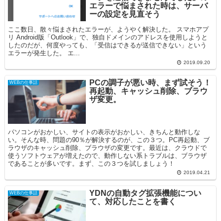
エラーで悩まされた時は、サーバ
ーの設定を見直そう
ここ数日、散々悩まされたエラーが、ようやく解決した。 スマホアプ
リ Android版「Outlook」で、独自ドメインのアドレスを使用しようと
したのだが、何度やっても、「受信はできるが送信できない」という
エラーが発生した。 エ...
2019.09.20
PCの調子が悪い時、まず試そう！
WEBの仕事話
再起動、キャッシュ削除、ブラウ
ザ変更。
パソコンがおかしい、サイトの表示がおかしい、きちんと動作しな
い。そんな時、問題の90％が解決するのが、この３つ。PC再起動、ブ
ラウザのキャッシュ削除、ブラウザの変更です。最近は、クラウドで
使うソフトウェアが増えたので、動作しない系トラブルは、ブラウザ
であることが多いです。まず、この３つを試しましょう！
2019.04.21
YDNの自動タグ拡張機能につい
WEBの仕事話
て、対応したことを書く