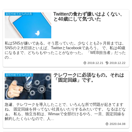
Twitterの食わず嫌いはよくない、
会社やめてからの人生
と40歳にして気づいた
私はSNSが嫌いである。そう思っていた。少なくとも2ヶ月前までは。
SNSの２大巨頭といえば、Twitterとfacebookであろう。 で、私は40歳
になるまで、どちらもやったことがなかった。 「WEB担当者」だった
の...
2019.12.21
2019.12.22
テレワークに必須なもの。それは
会社やめてからの人生
「固定回線」です。
急遽、テレワークを導入したことで、いろんな所で問題が起きてます
ね。 固定回線を持ってない社員もいたりするみたいです。 なるほどな
ぁ。 私も、独立当初は、Wimaxで全部行けるやろ、一旦、固定回線を
解約したくらいなので、人...
2020.04.08