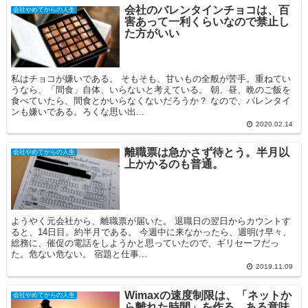
会社のバレンタインチョコは、百
会社やめてからの人生
害あって一利くらいなので禁止し
た方がいい
私はチョコが嫌いである。 そもそも、甘いもの全般が苦手。重ねてい
うなら、「間食」自体、いらないと考えている。 朝、昼、晩のご飯を
食べていたら、間食とかいらなくないだろうか？ なので、バレンタイ
ンも嫌いである。ろくな思い出...
2020.02.14
離職票は急かさず待とう。半月以
会社やめてからの人生
上かかるのも普通。
ようやく元会社から、離職票が届いた。 退職日の翌日からカウントす
ると、14日目。約半月である。 今週中に来なかったら、週明け早々、
総務に、催促の電話をしようかと思っていたので、ギリセーフだっ
た。危ない危ない。 宿題と仕事...
2019.11.09
Wimaxの速度制限は、「ネットか
会社やめてからの人生
ら離れた時間」を作る、ある意味