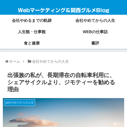
Webマーケティング＆関西グルメBlog
会社やめるまでの軌跡
会社やめてからの人生
人生観・仕事観
WEBの仕事話
食と健康
書評
ホーム
会社やめてからの人生
出張族の私が、長期滞在の自転車利用に、
シェアサイクルより、ジモティーを勧める
理由
会社やめてからの人生