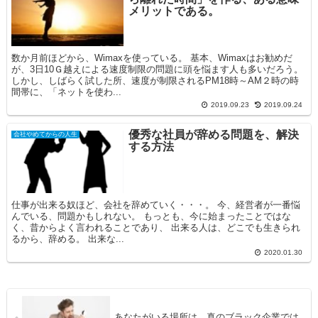
メリットである。
数か月前ほどから、Wimaxを使っている。 基本、Wimaxはお勧めだ
が、3日10Ｇ越えによる速度制限の問題に頭を悩ます人も多いだろう。
しかし、しばらく試した所、速度が制限されるPM18時～AM２時の時
間帯に、「ネットを使わ...
2019.09.23
2019.09.24
優秀な社員が辞める問題を、解決
会社やめてからの人生
する方法
仕事が出来る奴ほど、会社を辞めていく・・・。 今、経営者が一番悩
んでいる、問題かもしれない。 もっとも、今に始まったことではな
く、昔からよく言われることであり、 出来る人は、どこでも生きられ
るから、辞める。 出来な...
2020.01.30
あなたがいる場所は、真のブラック企業では