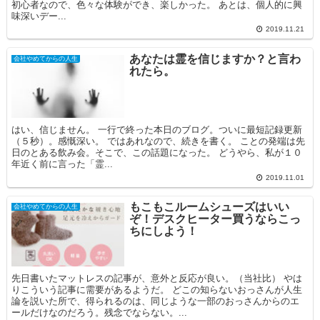
初心者なので、色々な体験ができ、楽しかった。 あとは、個人的に興
味深いデー...
2019.11.21
あなたは霊を信じますか？と言わ
会社やめてからの人生
れたら。
はい、信じません。 一行で終った本日のブログ。ついに最短記録更新
（５秒）。感慨深い。 ではあれなので、続きを書く。 ことの発端は先
日のとある飲み会。そこで、この話題になった。 どうやら、私が１０
年近く前に言った「霊...
2019.11.01
もこもこルームシューズはいい
会社やめてからの人生
ぞ！デスクヒーター買うならこっ
ちにしよう！
先日書いたマットレスの記事が、意外と反応が良い。（当社比） やは
りこういう記事に需要があるようだ。 どこの知らないおっさんが人生
論を説いた所で、得られるのは、同じような一部のおっさんからのエ
ールだけなのだろう。残念でならない。...