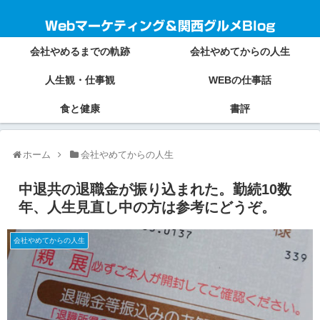
Webマーケティング＆関西グルメBlog
会社やめるまでの軌跡
会社やめてからの人生
人生観・仕事観
WEBの仕事話
食と健康
書評
ホーム
会社やめてからの人生
中退共の退職金が振り込まれた。勤続10数
年、人生見直し中の方は参考にどうぞ。
会社やめてからの人生