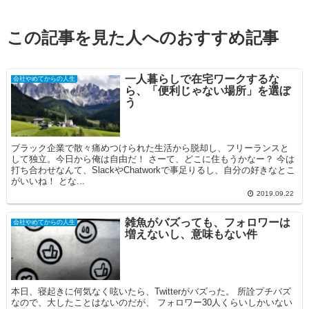
この記事を見た人へのおすすめ記事
一人暮らしで在宅ワークするな
会社やめてからの人生
ら、「便利じゃない場所」を選ぼ
う
ブラック企業で散々痛めつけられた生活から脱却し、フリーランスと
して独立。今日から俺は自由だ！ さーて、どこに住もうかなー？ 今は
打ち合わせなんて、SlackやChatworkで事足りるし、自分の好きなとこ
がいいね！ とな...
2019.09.22
雑魚がバズっても、フォロワーは
会社やめてからの人生
増えないし、意味もない件
本日、寝起きに何気なく呟いたら、Twitterがバズった。 所詮プチバズ
なので、大したことはないのだが、 フォロワー30人くらいしかいない