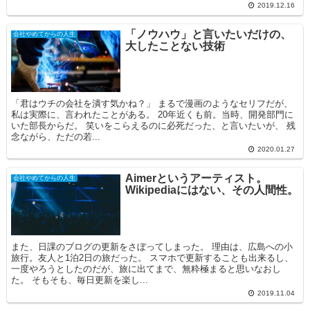
2019.12.16
「ノウハウ」と言いたいだけの、
会社やめてからの人生
大したことない技術
「君はウチの会社を潰す気かね？」 まるで漫画のようなセリフだが、
私は実際に、言われたことがある。 20年近くも前。当時、開発部門に
いた部長からだ。 笑いをこらえるのに必死だった、と言いたいが、 残
念ながら、ただの若...
2020.01.27
Aimerというアーティスト。
会社やめてからの人生
Wikipediaにはない、その人間性。
また、日課のブログの更新をさぼってしまった。 理由は、広島への小
旅行。友人と1泊2日の旅だった。 スマホで更新することも出来るし、
一度やろうとしたのだが、旅に出てまで、無粋極まると思いなおし
た。 そもそも、毎日更新を楽し...
2019.11.04