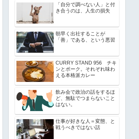
「自分で調べない人」と付
き合うのは、人生の損失
朝早く出社することが
「善」である、という悪習
CURRY STAND 956 チキ
ンとポーク。それぞれ味わ
える本格派カレー
飲み会で政治の話をするほ
ど、無駄でつまらないこと
はない。
仕事が好きな人＝変態、と
戦うべきではない話