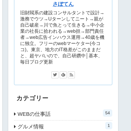
さぼてん
旧財閥系の建設コンサルタントで設計→
激務でウツ→Uターンしてニート→親が
自己破産→川で魚とって生きる→中小企
業の社長に拾われる→web担→部門責任
者→web広告インハウス運用→40歳を機
に独立。フリーのwebマーケター(今コ
コ)。東京、地方のIT格差がこのままだ
と、超ヤバいので、自己研鑽中│基本、
毎日ブログ更新
カテゴリー
54
WEBの仕事話
1
グルメ情報