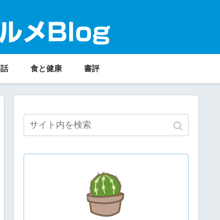
ルメBlog
事話
食と健康
書評