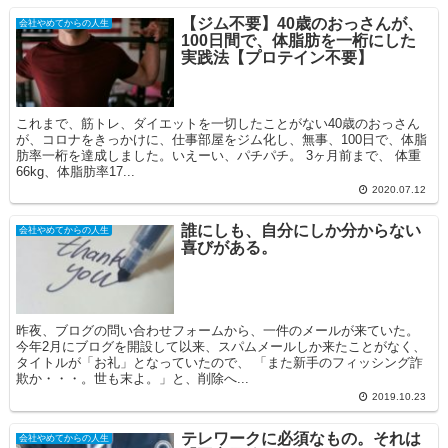
【ジム不要】40歳のおっさんが、
会社やめてからの人生
100日間で、体脂肪を一桁にした
実践法【プロテイン不要】
これまで、筋トレ、ダイエットを一切したことがない40歳のおっさん
が、コロナをきっかけに、仕事部屋をジム化し、無事、100日で、体脂
肪率一桁を達成しました。いえーい、パチパチ。 3ヶ月前まで、 体重
66kg、体脂肪率17...
2020.07.12
誰にしも、自分にしか分からない
会社やめてからの人生
喜びがある。
昨夜、ブログの問い合わせフォームから、一件のメールが来ていた。
今年2月にブログを開設して以来、スパムメールしか来たことがなく、
タイトルが「お礼」となっていたので、 「また新手のフィッシング詐
欺か・・・。世も末よ。」と、削除へ...
2019.10.23
テレワークに必須なもの。それは
会社やめてからの人生