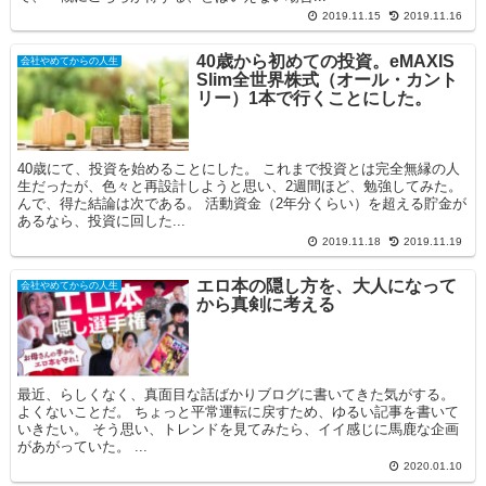
2019.11.15
2019.11.16
40歳から初めての投資。eMAXIS
会社やめてからの人生
Slim全世界株式（オール・カント
リー）1本で行くことにした。
40歳にて、投資を始めることにした。 これまで投資とは完全無縁の人
生だったが、色々と再設計しようと思い、2週間ほど、勉強してみた。
んで、得た結論は次である。 活動資金（2年分くらい）を超える貯金が
あるなら、投資に回した...
2019.11.18
2019.11.19
エロ本の隠し方を、大人になって
会社やめてからの人生
から真剣に考える
最近、らしくなく、真面目な話ばかりブログに書いてきた気がする。
よくないことだ。 ちょっと平常運転に戻すため、ゆるい記事を書いて
いきたい。 そう思い、トレンドを見てみたら、イイ感じに馬鹿な企画
があがっていた。 ...
2020.01.10