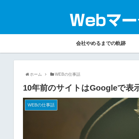
Webマー
会社やめるまでの軌跡
ホーム
WEBの仕事話
10年前のサイトはGoogleで
WEBの仕事話