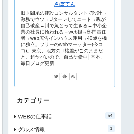
さぼてん
旧財閥系の建設コンサルタントで設計→
激務でウツ→Uターンしてニート→親が
自己破産→川で魚とって生きる→中小企
業の社長に拾われる→web担→部門責任
者→web広告インハウス運用→40歳を機
に独立。フリーのwebマーケター(今コ
コ)。東京、地方のIT格差がこのままだ
と、超ヤバいので、自己研鑽中│基本、
毎日ブログ更新
カテゴリー
54
WEBの仕事話
1
グルメ情報