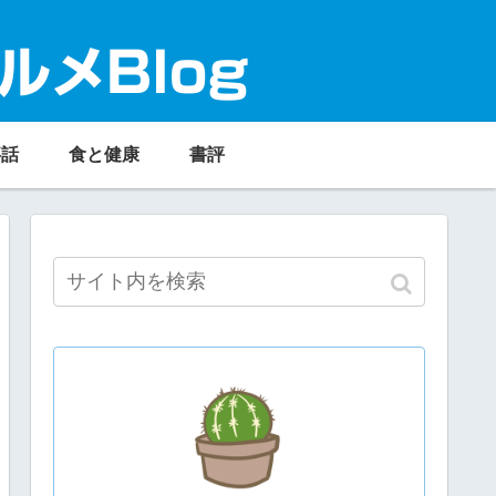
ルメBlog
事話
食と健康
書評