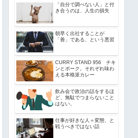
「自分で調べない人」と付
き合うのは、人生の損失
朝早く出社することが
「善」である、という悪習
CURRY STAND 956 チキ
ンとポーク。それぞれ味わ
える本格派カレー
飲み会で政治の話をするほ
ど、無駄でつまらないこと
はない。
仕事が好きな人＝変態、と
戦うべきではない話