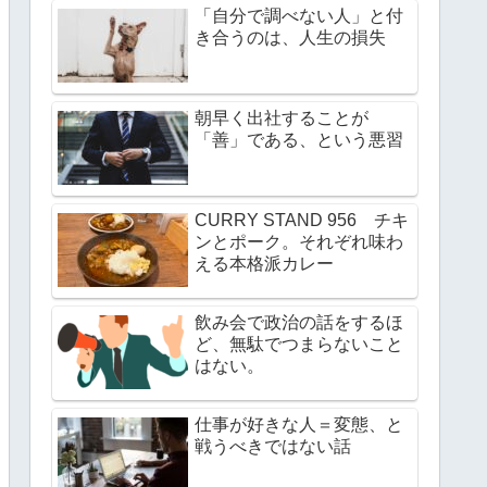
「自分で調べない人」と付
き合うのは、人生の損失
朝早く出社することが
「善」である、という悪習
CURRY STAND 956 チキ
ンとポーク。それぞれ味わ
える本格派カレー
飲み会で政治の話をするほ
ど、無駄でつまらないこと
はない。
仕事が好きな人＝変態、と
戦うべきではない話