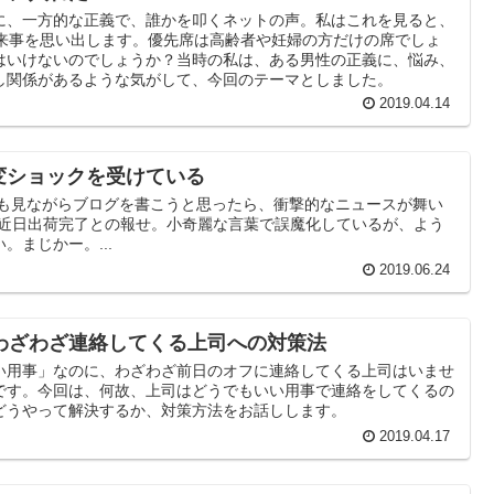
に、一方的な正義で、誰かを叩くネットの声。私はこれを見ると、
出来事を思い出します。優先席は高齢者や妊婦の方だけの席でしょ
はいけないのでしょうか？当時の私は、ある男性の正義に、悩み、
し関係があるような気がして、今回のテーマとしました。
2019.04.14
大変ショックを受けている
でも見ながらブログを書こうと思ったら、衝撃的なニュースが舞い
neが近日出荷完了との報せ。小奇麗な言葉で誤魔化しているが、よう
。まじかー。...
2019.06.24
わざわざ連絡してくる上司への対策法
い用事」なのに、わざわざ前日のオフに連絡してくる上司はいませ
です。今回は、何故、上司はどうでもいい用事で連絡をしてくるの
どうやって解決するか、対策方法をお話しします。
2019.04.17