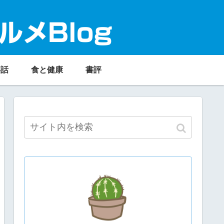
ルメBlog
事話
食と健康
書評