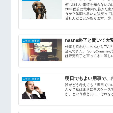
何も詳しい事情を知らないの
20年程前に電車内で起きた
うか？体調の悪い人は座って
苦しんだことがあります。少
nasne終了と聞いて
人生観・仕事観
仕事も終わり、のんびりTV
込んできた。 Sonyのnas
は販売終了と言ってるに等しい
明日でもよい用事で、
人生観・仕事観
誰がどう考えても「当日でい
んか？私はまさにそのケース
か、という点と共に、それを