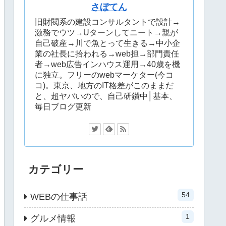
さぼてん
旧財閥系の建設コンサルタントで設計→
激務でウツ→Uターンしてニート→親が
自己破産→川で魚とって生きる→中小企
業の社長に拾われる→web担→部門責任
者→web広告インハウス運用→40歳を機
に独立。フリーのwebマーケター(今コ
コ)。東京、地方のIT格差がこのままだ
と、超ヤバいので、自己研鑽中│基本、
毎日ブログ更新
カテゴリー
54
WEBの仕事話
1
グルメ情報