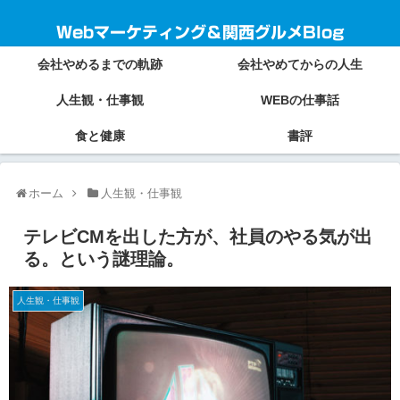
Webマーケティング＆関西グルメBlog
会社やめるまでの軌跡
会社やめてからの人生
人生観・仕事観
WEBの仕事話
食と健康
書評
ホーム
人生観・仕事観
テレビCMを出した方が、社員のやる気が出
る。という謎理論。
人生観・仕事観