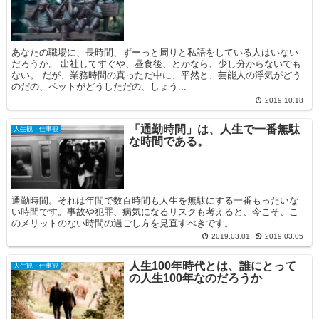
あなたの職場に、長時間、ずーっと周りと私語をしている人はいない
だろうか。 出社してすぐや、昼食後、とかなら、少し分からないでも
ない。 だが、業務時間の真っただ中に、平然と、芸能人の浮気がどう
のだの、ペットがどうしただの、しょう...
2019.10.18
「通勤時間」は、人生で一番無駄
人生観・仕事観
な時間である。
通勤時間。それは年間で数百時間も人生を無駄にする一番もったいな
い時間です。事故や犯罪、病気になるリスクも考えると、今こそ、こ
のメリットのない時間の過ごし方を見直すべきです。
2019.03.01
2019.03.05
人生100年時代とは、誰にとって
人生観・仕事観
の人生100年なのだろうか