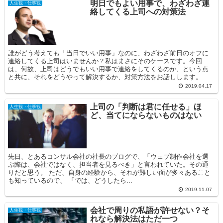
明日でもよい用事で、わざわざ連
人生観・仕事観
絡してくる上司への対策法
誰がどう考えても「当日でいい用事」なのに、わざわざ前日のオフに
連絡してくる上司はいませんか？私はまさにそのケースです。今回
は、何故、上司はどうでもいい用事で連絡をしてくるのか、という点
と共に、それをどうやって解決するか、対策方法をお話しします。
2019.04.17
上司の「判断は君に任せる」ほ
人生観・仕事観
ど、当てにならないものはない
先日、とあるコンサル会社の社長のブログで、「ウェブ制作会社を選
ぶ際は、会社ではなく、担当者を見るべき」と言われていた。その通
りだと思う。 ただ、自身の経験から、それが難しい面が多々あること
も知っているので、 「では、どうしたら...
2019.11.07
会社で周りの私語が許せない？そ
人生観・仕事観
れなら解決法はただ一つ