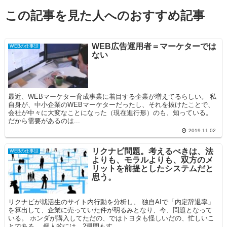
この記事を見た人へのおすすめ記事
WEB広告運用者＝マーケターでは
WEBの仕事話
ない
最近、WEBマーケター育成事業に着目する企業が増えてるらしい。 私
自身が、中小企業のWEBマーケターだったし、それを抜けたことで、
会社が中々に大変なことになった（現在進行形）のも、知っている。
だから需要があるのは...
2019.11.02
リクナビ問題。考えるべきは、法
WEBの仕事話
よりも、モラルよりも、双方のメ
リットを前提としたシステムだと
思う。
リクナビが就活生のサイト内行動を分析し、 独自AIで「内定辞退率」
を算出して、企業に売っていた件が明るみとなり、今、問題となって
いる。 ホンダが購入してただの、ではトヨタも怪しいだの、忙しいこ
とである。 個人的には、2週間もす...