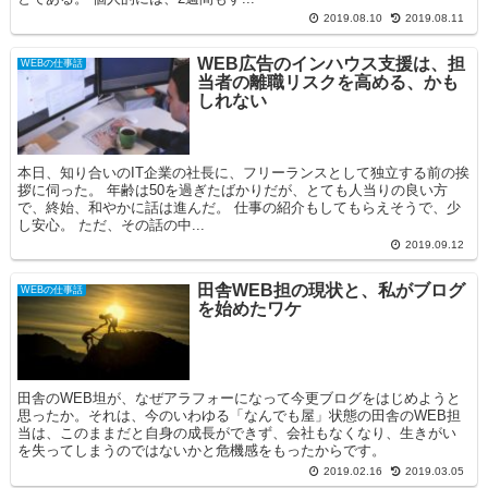
2019.08.10
2019.08.11
WEB広告のインハウス支援は、担
WEBの仕事話
当者の離職リスクを高める、かも
しれない
本日、知り合いのIT企業の社長に、フリーランスとして独立する前の挨
拶に伺った。 年齢は50を過ぎたばかりだが、とても人当りの良い方
で、終始、和やかに話は進んだ。 仕事の紹介もしてもらえそうで、少
し安心。 ただ、その話の中...
2019.09.12
田舎WEB担の現状と、私がブログ
WEBの仕事話
を始めたワケ
田舎のWEB坦が、なぜアラフォーになって今更ブログをはじめようと
思ったか。それは、今のいわゆる「なんでも屋」状態の田舎のWEB担
当は、このままだと自身の成長ができず、会社もなくなり、生きがい
を失ってしまうのではないかと危機感をもったからです。
2019.02.16
2019.03.05