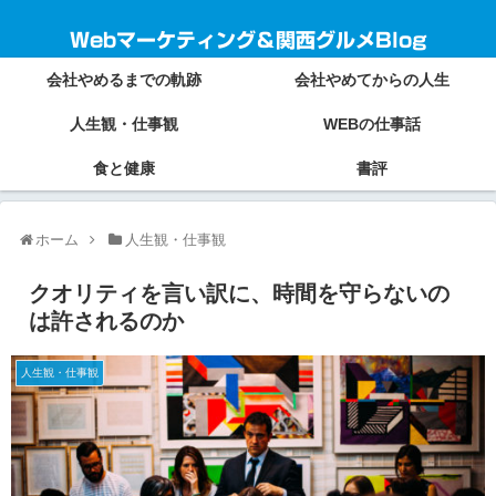
Webマーケティング＆関西グルメBlog
会社やめるまでの軌跡
会社やめてからの人生
人生観・仕事観
WEBの仕事話
食と健康
書評
ホーム
人生観・仕事観
クオリティを言い訳に、時間を守らないの
は許されるのか
人生観・仕事観