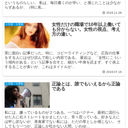
というものらしい。 私は、毎日書くのが辛い、と感じたことは少なか
らずあるが、（特に私...
2019.11.28
女性だけの職場で10年以上働いて
人生観・仕事観
も分からない。女性の視点、考え
方の違い。
実に面白い記事だった。特に、コピーライティングなど、広告の仕事
をする人にはぜひ読んで欲しい内容である。 最近は、「女性にこうい
う傾向がある」という記事を出すと、細かい中身を読まず、すぐ炎上
するることが多いが、これはタイトルが...
2019.07.16
正論とは、誰でもいえるから正論
人生観・仕事観
である
私には、嫌っているものが２つある。一つはパクチー。最初に流行ら
せた人に右ストレートをかましたいと、常々思っている。好きな人に
は申し訳ないが、美食家でない私には、ただの草としか感じない。 そ
してもう一つが、正論しか吐かない人間。いわゆ...