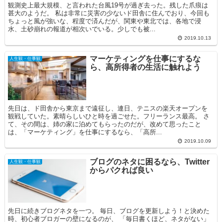
観測史上最大規模、と言われた台風19号が過ぎ去った。残した爪痕は
甚大のようだ。 私は非常に災害の少ないド田舎に住んでおり、今回も
ちょっと風が強いな、程度で済んだが、関東や東北では、各地で浸
水、土砂崩れの報道が相次いでいる。少しでも被...
2019.10.13
マーケティングを仕事にするな
人生観・仕事観
ら、高所得者の生活に触れよう
先日は、ド田舎から東京まで遠征し、連日、テニスの楽天オープンを
観戦していた。素晴らしいひと時を過ごせた。フリーランス最高。 さ
て、その間は、姉の家に泊めてもらったのだが、改めて思ったこと
は、「マーケティング」を仕事にするなら、「高所...
2019.10.09
ブログのネタに困るなら、Twitter
人生観・仕事観
からパクれば良い
先日に続きブログネタを一つ。 毎日、ブログを更新しよう！と決めた
時、初心者ブロガーの壁になるのが、 「毎日書くほど、ネタがない」