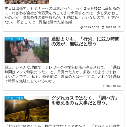
本日は出張で、セミナーへの出席だった。 もう２ヶ月後には辞めるの
に、わざわざ会社が出張費を出してまで出席するのは、少し気がねし
たのだが、参加条件の資格持ちが、社内に私しかいないので、仕方が
ない。 私としては、資格は辞めた後も継...
2019.06.29
2019.07.12
通勤よりも、「行列」に並ぶ時間
人生観・仕事観
の方が、無駄だと思う
最近、いろんな理由で、テレワークや在宅勤務が注目されて、 「通勤
時間はマジで無駄だった」 と、目覚めた方が、多数いるようですね。
よいことです。 私も、随分前に、東京の人は一年間に、どれだけ通勤
で時間を無駄にしているのか、...
2020.04.04
ググれカスではなく、「調べ方」
人生観・仕事観
を教えるのも大事だと思う。
「どれだけ勉強したら、国立大学に入れますか？」 「どれくらい残業