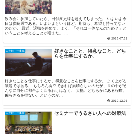
飲み会に参加していたら、日付変更線を超えてしまった。 いよいよ今
日は参院選である。いよいよというほど、期待も、希望も持ってない
のだが。 最近、退職を絡めて、よく、「それは一体なんのため？」と
いうことを考えることが増えた。 ...
2019.07.21
好きなことと、得意なこと。どち
人生観・仕事観
らを仕事にするか。
好きなことを仕事にするか。得意なことを仕事にするか。 よく上がる
議題ではある。 もちろん両立できれば素晴らしいのだが、世の中がそ
んなに自分に都合よく回るわけはなく、 大抵、どちらかにある程度、
偏らざるを得ない、というのが...
2019.12.03
セミナーでうるさい人への対策法
人生観・仕事観