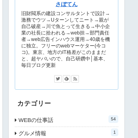
さぼてん
旧財閥系の建設コンサルタントで設計→
激務でウツ→Uターンしてニート→親が
自己破産→川で魚とって生きる→中小企
業の社長に拾われる→web担→部門責任
者→web広告インハウス運用→40歳を機
に独立。フリーのwebマーケター(今コ
コ)。東京、地方のIT格差がこのままだ
と、超ヤバいので、自己研鑽中│基本、
毎日ブログ更新
カテゴリー
54
WEBの仕事話
1
グルメ情報