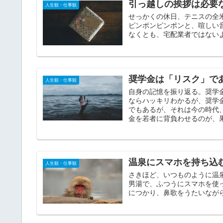
引っ越しの挨拶は必要
人生観・仕事観
せっかくの休日、テニスの全
ピンポンピンポンと、喧しい
なくとも、宅配業者ではないよ
奨学金は「リスク」で
人生観・仕事観
自身の記憶を振り返る。奨学
ならハッキリわかるが、奨学
でもあるが、それは今の時代
金を若者に背負わせるのが、
温泉にスマホを持ち込
人生観・仕事観
さきほど、いつものように温
男湯で、ふつうにスマホを使っ
につかり、鼻歌をうたいながら