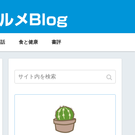
ルメBlog
事話
食と健康
書評