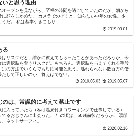
ないと思う理由
米オープンを見ながら、至福の時間を過ごしていたのだが、朝から
音に顔をしかめた。 カメラでのぞくと、知らない中年の女性。少
うだ。 私は基本引きこもり...
2019.09.01
ある
金はリスクだと、誰かに教えてもらったことがあっただろうか。今
金は選択肢を奪うリスクだ。もちろん、選択肢を与えてくれる手段
、別の方法でいくらでも対応可能と思う。逃れられない数百万の借
果たして正しいのか、答えはでない。
2019.05.03
2019.05.07
むのは、常識的に考えて禁止です
泉に入っていたら（私は温泉付きコワーキングで仕事している）
てるおじさんに出会った。 年の頃は、50歳前後だろうか。 湯船
、ネットサーフィ...
2020.02.16