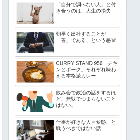
「自分で調べない人」と付
き合うのは、人生の損失
朝早く出社することが
「善」である、という悪習
CURRY STAND 956 チキ
ンとポーク。それぞれ味わ
える本格派カレー
飲み会で政治の話をするほ
ど、無駄でつまらないこと
はない。
仕事が好きな人＝変態、と
戦うべきではない話