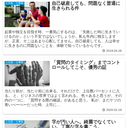
自己破産しても、問題なく普通に
人生観・仕事観
生きられる件
起業や独立を目指す時、一番気にするのは、「失敗した時に生きてい
けるのか」という不安ではないでしょうか。私も年内に独立します
が、正直、そこはあまり心配してません。自己破産しても、人は幸せ
に生きるのに問題ないことを、体験で知っているからです。
2019.04.28
「質問のタイミング」までコント
人生観・仕事観
ロールしてこそ、優秀の証
当たり前が、当たり前に出来る。それだけで、上位数パーセントに入
る。 と、ビジネスの世界ではよく言われる。 色々あると思うが、その
内の一つに、「質問する際の確認」があると思う。 私が、まだケツの
青いぺーぺーだった時、上司に...
2020.02.19
字が汚い人へ。綺麗でなくてい
人生観・仕事観
い。丁寧な字を書こう。