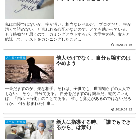
私は自慢ではないが、字が汚い。相当なレベルだ。 ブログだと、字が
汚くて読めない、と言われる心配がないので、とても助かっている。
もう時効だと思うので、カミングアウトするが、大学生の時、友人と
結託して、テストをカンニングしたこと...
2020.01.15
他人だけでなく、自分も騙すのは
人生観・仕事観
やめよう
一番だますのが、楽な相手。それは、子供でも、世間知らずの大人で
もない。 そう、自分である。 自分をだますのは簡単だ。端的にいえ
ば、「自己正当化」のことである。 誰しも覚えがあるのではないだろ
うか。 何か頼まれた仕事...
2019.07.12
新人に指導する時、「誰でもでき
人生観・仕事観
るから」は禁句