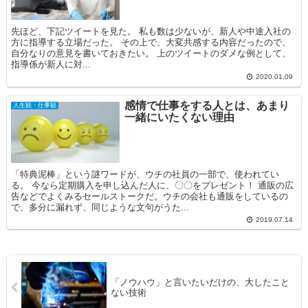
先ほど、下記ツイートを見た。 私も数は少ないが、新人や中途入社の
方に指導する立場だった。 その上で、大変共感する内容だったので、
自分なりの意見を書いておきたい。 上のツイートのダメな例として、
指導係が新人に対...
2020.01.09
感情で仕事をする人とは、あまり
人生観・仕事観
一緒にいたくない理由
「特典泥棒」という謎ワードが、ウチの社員の一部で、使われてい
る。 今なら定期購入を申し込んだ人に、〇〇をプレゼント！ 通販の広
告などでよくみるセールストークだ。ウチの会社も通販をしているの
で、多分に漏れず、同じような文句がうた...
2019.07.14
「ノウハウ」と言いたいだけの、大したこと
ない技術