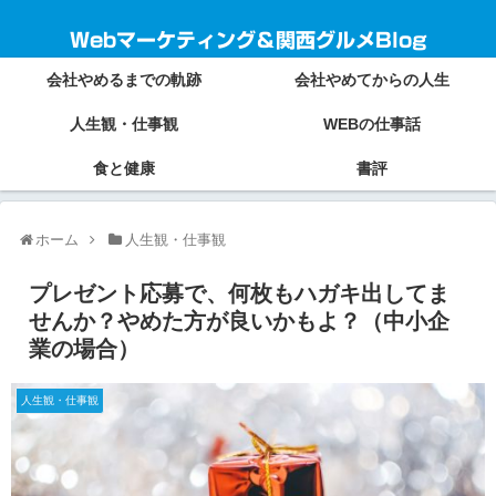
Webマーケティング＆関西グルメBlog
会社やめるまでの軌跡
会社やめてからの人生
人生観・仕事観
WEBの仕事話
食と健康
書評
ホーム
人生観・仕事観
プレゼント応募で、何枚もハガキ出してま
せんか？やめた方が良いかもよ？（中小企
業の場合）
人生観・仕事観