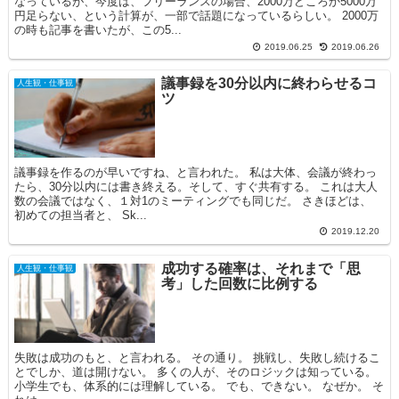
なっているが、今度は、フリーランスの場合、2000万どころか5000万
円足らない、という計算が、一部で話題になっているらしい。 2000万
の時も記事を書いたが、この5...
2019.06.25
2019.06.26
議事録を30分以内に終わらせるコ
人生観・仕事観
ツ
議事録を作るのが早いですね、と言われた。 私は大体、会議が終わっ
たら、30分以内には書き終える。そして、すぐ共有する。 これは大人
数の会議ではなく、１対1のミーティングでも同じだ。 さきほどは、
初めての担当者と、 Sk...
2019.12.20
成功する確率は、それまで「思
人生観・仕事観
考」した回数に比例する
失敗は成功のもと、と言われる。 その通り。 挑戦し、失敗し続けるこ
とでしか、道は開けない。 多くの人が、そのロジックは知っている。
小学生でも、体系的には理解している。 でも、できない。 なぜか。 そ