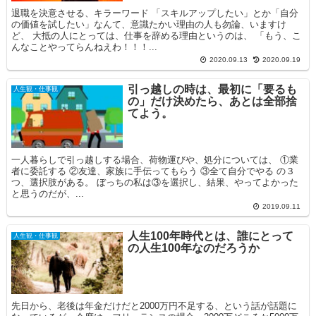
退職を決意させる、キラーワード 「スキルアップしたい」とか「自分
の価値を試したい」なんて、意識たかい理由の人も勿論、いますけ
ど、 大抵の人にとっては、仕事を辞める理由というのは、 「もう、こ
んなことやってらんねえわ！！！...
2020.09.13
2020.09.19
引っ越しの時は、最初に「要るも
人生観・仕事観
の」だけ決めたら、あとは全部捨
てよう。
一人暮らしで引っ越しする場合、荷物運びや、処分については、 ①業
者に委託する ②友達、家族に手伝ってもらう ③全て自分でやる の３
つ、選択肢がある。 ぼっちの私は③を選択し、結果、やってよかった
と思うのだが、...
2019.09.11
人生100年時代とは、誰にとって
人生観・仕事観
の人生100年なのだろうか
先日から、老後は年金だけだと2000万円不足する、という話が話題に