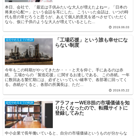
本日、会社で、「最近は子供みたいな大人が増えたよねー」「日本の
将来が心配ー」という会話を耳にした。 こういった会話は、いつの時
代も世の常だろうと思うが、あえて個人的意見を述べさせていただく
なら、仮に子供のような大人が増えているとした...
2019.06.03
「工場応援」という誰も幸せにな
会社やめるまでの軌跡
らない制度
今年もこの時期がやってきたか・・・と天を仰ぐ。手にあるのは赤
紙。 工場からの「製造応援」に関するお達しである。 この赤紙。一年
に数回ある繁忙期には、必ずといっていい確率で、各部署に回ってく
る。赤紙がくると、各部の所属長は、ただ...
2019.05.22
アラフォーWEB担の市場価値を知
会社やめるまでの軌跡
りたくなったので、転職サイトに
登録してみた
中小企業で長年働いていると、自分の市場価値というものが分からな