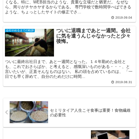
くなる。特に、WEB担当のような、貴重な立場だと猶更だ。 なぜな
ら、周りがチヤホヤするからである。 専門学校で数時間学べばできる
ような、ちょっとしたサイトの修正でさ...
2019.09.04
ついに退職まであと一週間。会社
会社やめるまでの軌跡
に気を遣うんじゃなかったと少々
後悔。
ついに最終出社日まで、あと一週間となった。１４年勤めた会社と
も、これでおさらばか、と考えると、感慨深いものがある・・・、と
言いたいが、正直そんなものはない。 私の頭を占めているのは、 「一
日でも早く辞めて、自分のためだけに時間...
2019.08.31
セミリタイア人生こそ食事は重要！食物繊維
の必要性