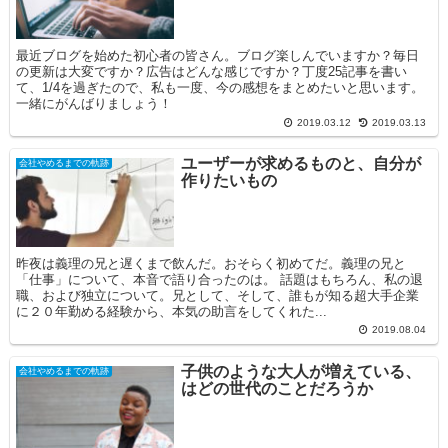
最近ブログを始めた初心者の皆さん。ブログ楽しんでいますか？毎日
の更新は大変ですか？広告はどんな感じですか？丁度25記事を書い
て、1/4を過ぎたので、私も一度、今の感想をまとめたいと思います。
一緒にがんばりましょう！
2019.03.12
2019.03.13
ユーザーが求めるものと、自分が
会社やめるまでの軌跡
作りたいもの
昨夜は義理の兄と遅くまで飲んだ。おそらく初めてだ。義理の兄と
「仕事」について、本音で語り合ったのは。 話題はもちろん、私の退
職、および独立について。兄として、そして、誰もが知る超大手企業
に２０年勤める経験から、本気の助言をしてくれた...
2019.08.04
子供のような大人が増えている、
会社やめるまでの軌跡
はどの世代のことだろうか