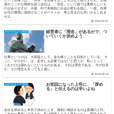
という意味では、「停滞」を意味することも少なくありません。公務
員やニッチな商材を扱う会社は、「安定」という面では素晴らしいも
のがありますが、今後、AIで本格的に社会が変わる前に、一度、自身
が今の環境に居続けることがベストか、考え見るのも良いかもしれま
せん。
2019.04.07
経営者に「理念」があるかで、つ
会社やめるまでの軌跡
いていくか決めよう
仕事というのは、大前提として、金を稼ぐことを目的としている。 そ
こに「やりがい」は、必ずしも必要ではないと思うが、私にとって、
これだけは譲れないというものがある。 それは理念である。 今の社長
が、その理念を失ってると感じ...
2019.08.29
お世話になった上司に、「辞め
会社やめるまでの軌跡
る」と伝えるのは辛いよね
会社を辞めると本気で決めたとき、最初に相談するのは直属の上司。
これが一番辛いですよね。私は関係もとても良かったし、期待されて