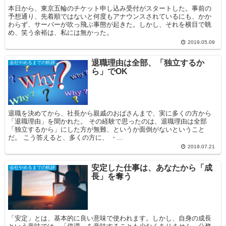
本日から、東京五輪のチケット申し込み受付がスタートした。事前の
予想通り、先着順ではないと何度もアナウンスされているにも、かか
わらず、サーバーが吹っ飛ぶ事態が起きた。しかし、それを横目で眺
め、笑う余裕は、私には無かった。
2019.05.09
退職理由は全部、「独立するか
会社やめるまでの軌跡
ら」でOK
退職を決めてから、社長から親戚のおばさんまで、実に多くの方から
「退職理由」を聞かれた。 その経験で思ったのは、退職理由は全部
「独立するから」にした方が無難、というか面倒がないということ
だ。 こう答えると、多くの方に、 ・...
2019.07.21
安定した仕事は、あなたから「成
会社やめるまでの軌跡
長」を奪う
「安定」とは、基本的に良い意味で使われます。しかし、自身の成長