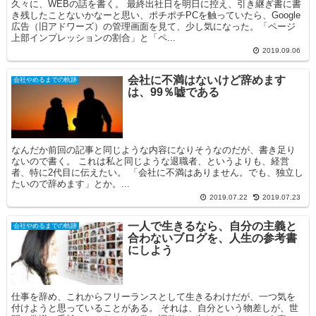
久々に、WEBの話を書く。 最終出社日を明日に控え、引き継ぎ書に書
き残したことないかなーと思い、ポチポチPCを触っていたら、Google
広告（旧アドワーズ）の管理画面を見て、少し気になった。「ページ
上部インプレッションの割合」と「ペ...
2019.09.06
会社に不満はないけど辞めます
会社やめるまでの軌跡
は、99％嘘である
なんだか前回の記事と同じような内容になりそうなのだが、書き足り
ないので書く。 これは私と同じような退職者、というよりも、経営
者、特に2代目に伝えたい。 「会社に不満はありません。でも、独立し
たいので辞めます」とか。...
2019.07.22
2019.07.23
一人で生きるなら、自分の主義と
会社やめるまでの軌跡
合わないブログを、人生の参考書
にしよう
仕事を辞め、これからフリーランスとして生きるわけだが、一つ気を
付けようと思っていることがある。 それは、自分という物差しが、世