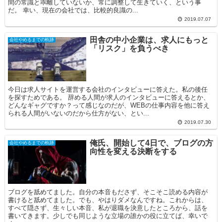
間の常識と乖離していないか、常に調整して生きていく、という事
だ。 幸い、現在の会社では、比較的良識の...
2019.07.07
田舎の中小企業は、求人にもっと
会社やめるまでの軌跡
「リスク」を負うべき
今日は求人サイトを運営する会社のインタビューに答えた。私の後任
を探すためである。 辞める人間が求人のインタビューに答えるとか、
どんなギャグですか？って感じなのだが、WEBの仕事内容を他に答え
られる人間がいないのだから仕方がない、とい...
2019.07.30
俺氏、開始して4日で、ブログの方
会社やめるまでの軌跡
向性を変える決断をする
ブログを舐めてました。自分の本音もださず、そこそこ読める内容が
書けると舐めてました。でも、やはりダメなんですね。これからは、
すべて隠さず、生々しい本音、私が退職を決意したところから、話を
書いてきます。少しでも同じような立場の誰かの役に立てば、幸いで