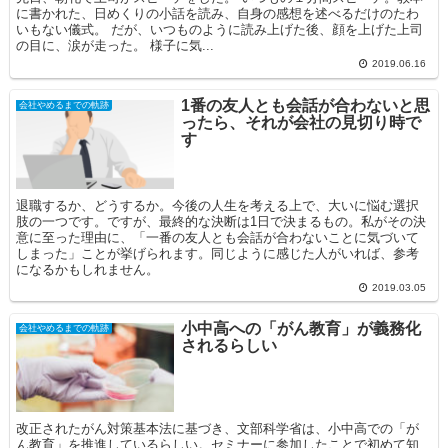
に書かれた、日めくりの小話を読み、自身の感想を述べるだけのたわ
いもない儀式。 だが、いつものように読み上げた後、顔を上げた上司
の目に、涙が走った。 様子に気...
2019.06.16
1番の友人とも会話が合わないと思
会社やめるまでの軌跡
ったら、それが会社の見切り時で
す
退職するか、どうするか。今後の人生を考える上で、大いに悩む選択
肢の一つです。ですが、最終的な決断は1日で決まるもの。私がその決
意に至った理由に、「一番の友人とも会話が合わないことに気づいて
しまった」ことが挙げられます。同じように感じた人がいれば、参考
になるかもしれません。
2019.03.05
小中高への「がん教育」が義務化
会社やめるまでの軌跡
されるらしい
改正されたがん対策基本法に基づき、文部科学省は、小中高での「が
ん教育」を推進しているらしい。セミナーに参加したことで初めて知