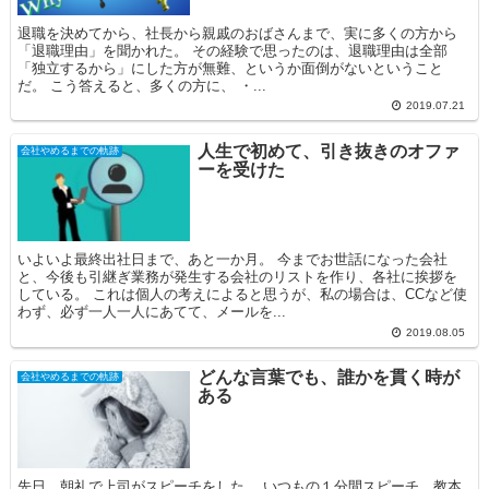
退職を決めてから、社長から親戚のおばさんまで、実に多くの方から
「退職理由」を聞かれた。 その経験で思ったのは、退職理由は全部
「独立するから」にした方が無難、というか面倒がないということ
だ。 こう答えると、多くの方に、 ・...
2019.07.21
人生で初めて、引き抜きのオファ
会社やめるまでの軌跡
ーを受けた
いよいよ最終出社日まで、あと一か月。 今までお世話になった会社
と、今後も引継ぎ業務が発生する会社のリストを作り、各社に挨拶を
している。 これは個人の考えによると思うが、私の場合は、CCなど使
わず、必ず一人一人にあてて、メールを...
2019.08.05
どんな言葉でも、誰かを貫く時が
会社やめるまでの軌跡
ある
先日、朝礼で上司がスピーチをした。 いつもの１分間スピーチ。教本