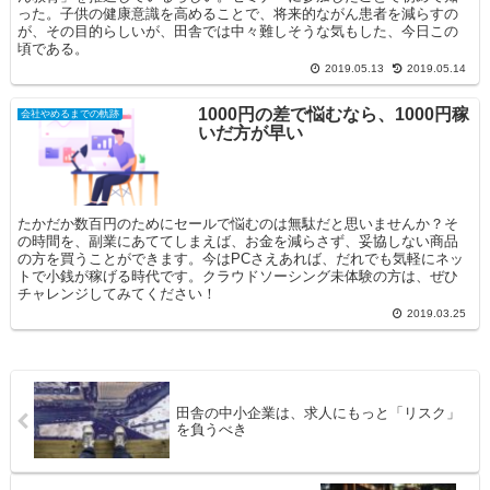
った。子供の健康意識を高めることで、将来的ながん患者を減らすの
が、その目的らしいが、田舎では中々難しそうな気もした、今日この
頃である。
2019.05.13
2019.05.14
1000円の差で悩むなら、1000円稼
会社やめるまでの軌跡
いだ方が早い
たかだか数百円のためにセールで悩むのは無駄だと思いませんか？そ
の時間を、副業にあててしまえば、お金を減らさず、妥協しない商品
の方を買うことができます。今はPCさえあれば、だれでも気軽にネッ
トで小銭が稼げる時代です。クラウドソーシング未体験の方は、ぜひ
チャレンジしてみてください！
2019.03.25
田舎の中小企業は、求人にもっと「リスク」
を負うべき