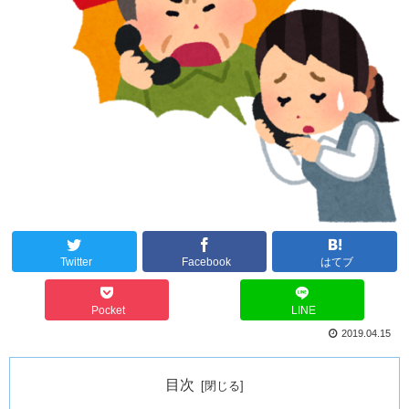
Twitter
Facebook
はてブ
Pocket
LINE
2019.04.15
目次