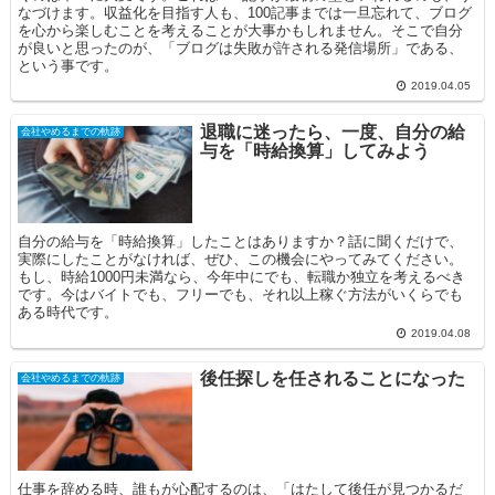
なづけます。収益化を目指す人も、100記事までは一旦忘れて、ブログ
を心から楽しむことを考えることが大事かもしれません。そこで自分
が良いと思ったのが、「ブログは失敗が許される発信場所」である、
という事です。
2019.04.05
退職に迷ったら、一度、自分の給
会社やめるまでの軌跡
与を「時給換算」してみよう
自分の給与を「時給換算」したことはありますか？話に聞くだけで、
実際にしたことがなければ、ぜひ、この機会にやってみてください。
もし、時給1000円未満なら、今年中にでも、転職か独立を考えるべき
です。今はバイトでも、フリーでも、それ以上稼ぐ方法がいくらでも
ある時代です。
2019.04.08
後任探しを任されることになった
会社やめるまでの軌跡
仕事を辞める時、誰もが心配するのは、「はたして後任が見つかるだ