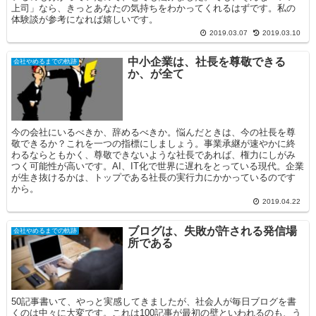
上司」なら、きっとあなたの気持ちをわかってくれるはずです。私の
体験談が参考になれば嬉しいです。
2019.03.07
2019.03.10
中小企業は、社長を尊敬できる
会社やめるまでの軌跡
か、が全て
今の会社にいるべきか、辞めるべきか。悩んだときは、今の社長を尊
敬できるか？これを一つの指標にしましょう。事業承継が速やかに終
わるならともかく、尊敬できないような社長であれば、権力にしがみ
つく可能性が高いです。AI、IT化で世界に遅れをとっている現代。企業
が生き抜けるかは、トップである社長の実行力にかかっているのです
から。
2019.04.22
ブログは、失敗が許される発信場
会社やめるまでの軌跡
所である
50記事書いて、やっと実感してきましたが、社会人が毎日ブログを書
くのは中々に大変です。これは100記事が最初の壁といわれるのも、う