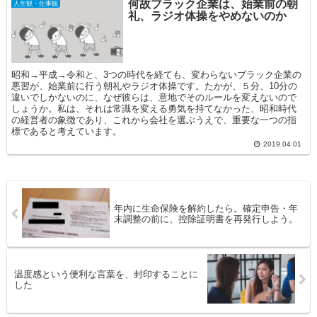
何故ブラック企業は、始業前の朝
人生観・仕事観
礼、ラジオ体操をやめないのか
昭和→平成→令和と、3つの時代を経ても、変わらないブラック企業の
悪習が、始業前に行う朝礼やラジオ体操です。たかが、５分、10分の
違いでしかないのに、なぜ彼らは、意地でそのルールを変えないので
しょうか。私は、それは常識を変える勇気を持てなかった、昭和時代
の経営者の象徴であり、これから会社を選ぶうえで、重要な一つの指
標であると考えています。
2019.04.01
年内に生命保険を解約したら。確定申告・年
末調整の前に、控除証明書を再発行しよう。
温度感という便利な言葉を、封印することに
した