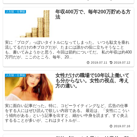
年収400万で、毎年200万貯める方
人生観・仕事観
法
実に「ブログ」っぽいタイトルになってしまった。 いつも駄文を垂れ
流してるだけの本ブログだが、たまには誰かの役に立ちそうなこと
も、書いてみようかと思う。今回は節約についてだ。 私の年収は約400
万円だが、ここのところ、毎年、20...
2019.07.11
2019.07.12
女性だけの職場で10年以上働いて
人生観・仕事観
も分からない。女性の視点、考え
方の違い。
実に面白い記事だった。特に、コピーライティングなど、広告の仕事
をする人にはぜひ読んで欲しい内容である。 最近は、「女性にこうい
う傾向がある」という記事を出すと、細かい中身を読まず、すぐ炎上
するることが多いが、これはタイトルが...
2019.07.16