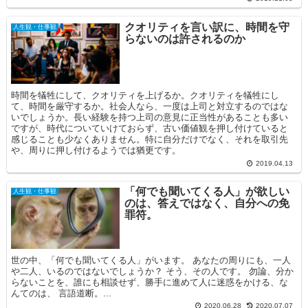
クオリティを言い訳に、時間を守
人生観・仕事観
らないのは許されるのか
時間を犠牲にして、クオリティを上げるか。クオリティを犠牲にし
て、時間を厳守するか。社会人なら、一度は上司と対立するのではな
いでしょうか。長い経験を持つ上司の意見に正当性があることも多い
ですが、時代についていけておらず、古い価値観を押し付けていると
感じることも少なくありません。特に自分だけでなく、それを取引先
や、周りに押し付けるようでは猶更です。
2019.04.13
「何でも聞いてくる人」が欲しい
人生観・仕事観
のは、答えではなく、自分への免
罪符。
世の中、「何でも聞いてくる人」がいます。 あなたの周りにも、一人
や二人、いるのではないでしょうか？ そう、その人です。 勿論、分か
らないことを、誰にも相談せず、勝手に進めて人に迷惑をかける、な
んてのは、 言語道断。...
2020.06.28
2020.07.07