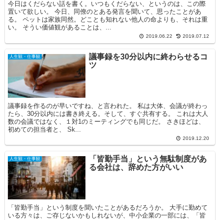
今日はくだらない話を書く。いつもくだらない、というのは、この際
置いて欲しい。 今日、同僚のとある発言を聞いて、思ったことがあ
る。 ペットは家族同然。どことも知れない他人の命よりも、それは重
い。 そうい価値観があることは、...
2019.06.22
2019.07.12
議事録を30分以内に終わらせるコ
人生観・仕事観
ツ
議事録を作るのが早いですね、と言われた。 私は大体、会議が終わっ
たら、30分以内には書き終える。そして、すぐ共有する。 これは大人
数の会議ではなく、１対1のミーティングでも同じだ。 さきほどは、
初めての担当者と、 Sk...
2019.12.20
「皆勤手当」という無駄制度があ
人生観・仕事観
る会社は、辞めた方がいい
「皆勤手当」という制度を聞いたことがあるだろうか。 大手に勤めて
いる方々は、ご存じないかもしれないが、中小企業の一部には、「皆