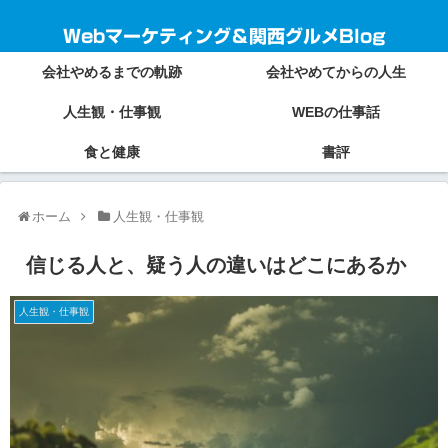
Webマーケティング＆関西グルメBlog
会社やめるまでの軌跡
会社やめてからの人生
人生観・仕事観
WEBの仕事話
食と健康
書評
ホーム
人生観・仕事観
信じる人と、疑う人の違いはどこにあるか
人生観・仕事観