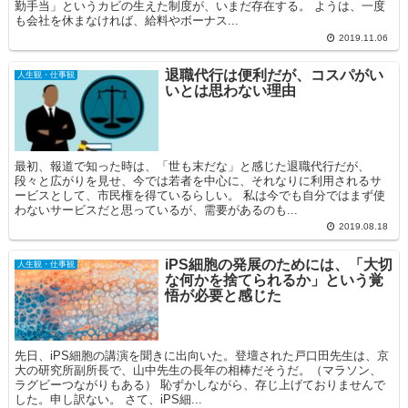
勤手当」というカビの生えた制度が、いまだ存在する。 ようは、一度
も会社を休まなければ、給料やボーナス...
2019.11.06
退職代行は便利だが、コスパがい
人生観・仕事観
いとは思わない理由
最初、報道で知った時は、「世も末だな」と感じた退職代行だが、
段々と広がりを見せ、今では若者を中心に、それなりに利用されるサ
ービスとして、市民権を得ているらしい。 私は今でも自分ではまず使
わないサービスだと思っているが、需要があるのも...
2019.08.18
iPS細胞の発展のためには、「大切
人生観・仕事観
な何かを捨てられるか」という覚
悟が必要と感じた
先日、iPS細胞の講演を聞きに出向いた。登壇された戸口田先生は、京
大の研究所副所長で、山中先生の長年の相棒だそうだ。（マラソン、
ラグビーつながりもある） 恥ずかしながら、存じ上げておりませんで
した。申し訳ない。 さて、iPS細...