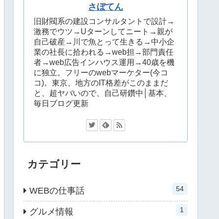
さぼてん
旧財閥系の建設コンサルタントで設計→
激務でウツ→Uターンしてニート→親が
自己破産→川で魚とって生きる→中小企
業の社長に拾われる→web担→部門責任
者→web広告インハウス運用→40歳を機
に独立。フリーのwebマーケター(今コ
コ)。東京、地方のIT格差がこのままだ
と、超ヤバいので、自己研鑽中│基本、
毎日ブログ更新
カテゴリー
54
WEBの仕事話
1
グルメ情報