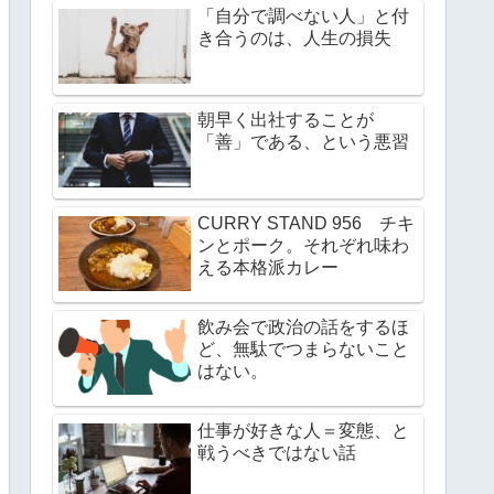
「自分で調べない人」と付
き合うのは、人生の損失
朝早く出社することが
「善」である、という悪習
CURRY STAND 956 チキ
ンとポーク。それぞれ味わ
える本格派カレー
飲み会で政治の話をするほ
ど、無駄でつまらないこと
はない。
仕事が好きな人＝変態、と
戦うべきではない話