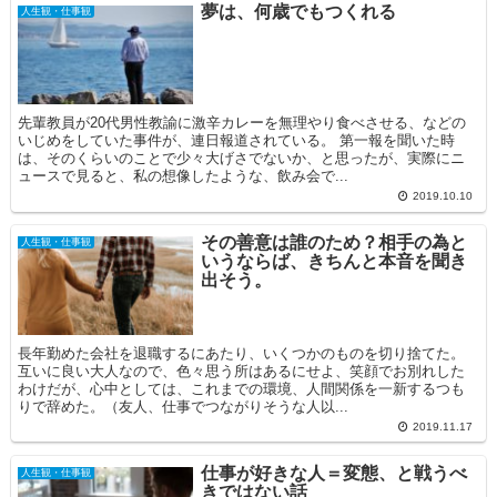
夢は、何歳でもつくれる
人生観・仕事観
先輩教員が20代男性教諭に激辛カレーを無理やり食べさせる、などの
いじめをしていた事件が、連日報道されている。 第一報を聞いた時
は、そのくらいのことで少々大げさでないか、と思ったが、実際にニ
ュースで見ると、私の想像したような、飲み会で...
2019.10.10
その善意は誰のため？相手の為と
人生観・仕事観
いうならば、きちんと本音を聞き
出そう。
長年勤めた会社を退職するにあたり、いくつかのものを切り捨てた。
互いに良い大人なので、色々思う所はあるにせよ、笑顔でお別れした
わけだが、心中としては、これまでの環境、人間関係を一新するつも
りで辞めた。（友人、仕事でつながりそうな人以...
2019.11.17
仕事が好きな人＝変態、と戦うべ
人生観・仕事観
きではない話