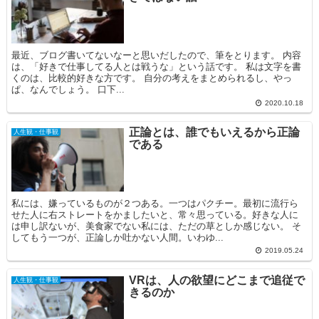
最近、ブログ書いてないなーと思いだしたので、筆をとります。 内容
は、「好きで仕事してる人とは戦うな」という話です。 私は文字を書
くのは、比較的好きな方です。 自分の考えをまとめられるし、やっ
ぱ、なんでしょう。 口下...
2020.10.18
正論とは、誰でもいえるから正論
人生観・仕事観
である
私には、嫌っているものが２つある。一つはパクチー。最初に流行ら
せた人に右ストレートをかましたいと、常々思っている。好きな人に
は申し訳ないが、美食家でない私には、ただの草としか感じない。 そ
してもう一つが、正論しか吐かない人間。いわゆ...
2019.05.24
VRは、人の欲望にどこまで追従で
人生観・仕事観
きるのか