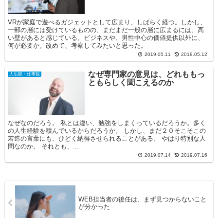
VRが家庭で遊べるガジェットとして広まり、しばらく経つ。しかし、
一部の層には受けているものの、まだまだ一般の層に広まるには、高
い壁があると感じている。ビジネスや、男性中心の価値提供以外に、
何が必要か。改めて、考察してみたいと思った。
2019.05.11
2019.05.12
なぜ専門家の意見は、どれももっ
人生観・仕事観
ともらしく聞こえるのか
なぜなのだろう。 私とは違い、勉強をしまくっているだろうか。多く
の人生経験を積んでいるからだろうか。 しかし、まだ２０そこそこの
若造の言葉にも、ひどく納得させられることがある。 やはり特別な人
間なのか。 それとも、...
2019.07.14
2019.07.16
WEB担当者の後任は、まず見つからないこと
が分かった