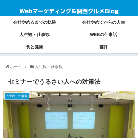
Webマーケティング＆関西グルメBlog
会社やめるまでの軌跡
会社やめてからの人生
人生観・仕事観
WEBの仕事話
食と健康
書評
ホーム
人生観・仕事観
セミナーでうるさい人への対策法
人生観・仕事観