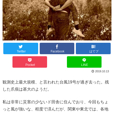
Twitter
Facebook
はてブ
Pocket
LINE
2019.10.13
観測史上最大規模、と言われた台風19号が過ぎ去った。残
した爪痕は甚大のようだ。
私は非常に災害の少ないド田舎に住んでおり、今回もちょ
っと風が強いな、程度で済んだが、関東や東北では、各地