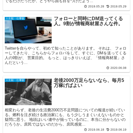
でるだけだったが、どうやら国も目をつけたよう...
2019.05.28
2019.05.29
フォローと同時にDM送ってくる
人生観・仕事観
人。9割が情報商材屋さんな件。
Twitterを自らやって、初めて知ったことがあります。 それは、 フォロ
ーしてきたり、こちらからフォロバをして、すぐに、DMを送ってくる
人の9割が、 営業目的。 もっと、はっきりいえば、「情報商材屋」さ
んだという...
2020.06.08
老後2000万足らないなら、毎月5
人生観・仕事観
万稼げばよい
相変わらず、老後の生活費2000万不足問題についての報道が続いてい
る。燃料を注ぎ続ける政治家にも、もう少しうまくいえないものかと
疑問に思う。 地頭はいい連中が揃っているのに、本当に分からないの
だろうか。庶民ではないのだから、庶民感覚...
2019.06.18
2019.06.19