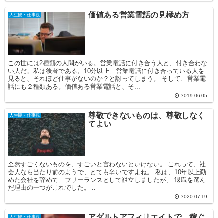
価値ある営業電話の見極め方
人生観・仕事観
この世には2種類の人間がいる。営業電話に付き合う人と、付き合わな
い人だ。私は後者である。10分以上、営業電話に付き合っている人を
見ると、それほど仕事がないのか？と訝ってしまう。 そして、営業電
話にも２種類ある。価値ある営業電話と、そ...
2019.06.05
尊敬できないものは、尊敬しなく
人生観・仕事観
てよい
全然すごくないものを、すごいと言わないといけない。 これって、社
会人なら当たり前のようで、とても辛いですよね。 私は、10年以上勤
めた会社を辞めて、フリーランスとして独立しましたが、 退職を選ん
だ理由の一つがこれでした。...
2020.07.19
アダルトアフィリエイトで、稼ぐ
人生観・仕事観