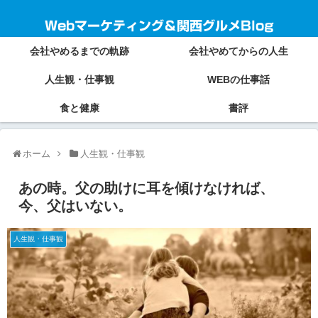
Webマーケティング＆関西グルメBlog
会社やめるまでの軌跡
会社やめてからの人生
人生観・仕事観
WEBの仕事話
食と健康
書評
ホーム
人生観・仕事観
あの時。父の助けに耳を傾けなければ、
今、父はいない。
人生観・仕事観