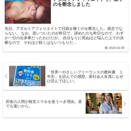
のを断念しました
先日、アダルトアフェリエイトで日銭を稼ぐのを断念した。残念でな
らない。 なお、思いついたのが昨日で、諦めたのも昨日なので、わず
か一日の出来事だったわけだが、 自分なりに死ぬほど悩んだ上での決
断なので、それほど軽くはないつもりだ...
2020.02.05
「世界一やさしいフリーランスの教科書 １
年生」を読んでの感想。新社会人全員にもぜ
ひ読んでほしい。
田舎の人間が格安スマホを使うべき理由。昼
でも速いから。