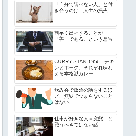
「自分で調べない人」と付
き合うのは、人生の損失
朝早く出社することが
「善」である、という悪習
CURRY STAND 956 チキ
ンとポーク。それぞれ味わ
える本格派カレー
飲み会で政治の話をするほ
ど、無駄でつまらないこと
はない。
仕事が好きな人＝変態、と
戦うべきではない話