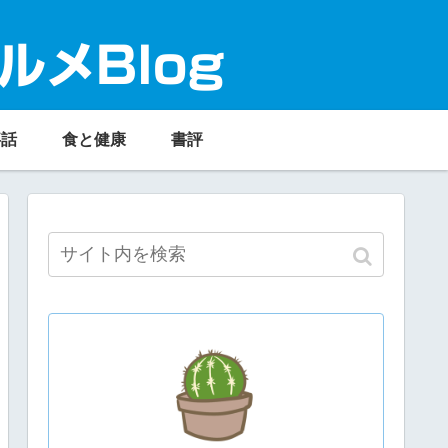
ルメBlog
事話
食と健康
書評