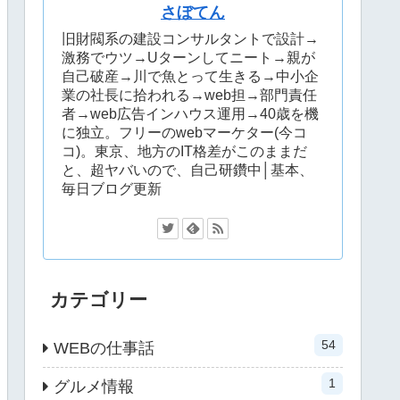
さぼてん
旧財閥系の建設コンサルタントで設計→
激務でウツ→Uターンしてニート→親が
自己破産→川で魚とって生きる→中小企
業の社長に拾われる→web担→部門責任
者→web広告インハウス運用→40歳を機
に独立。フリーのwebマーケター(今コ
コ)。東京、地方のIT格差がこのままだ
と、超ヤバいので、自己研鑽中│基本、
毎日ブログ更新
カテゴリー
54
WEBの仕事話
1
グルメ情報