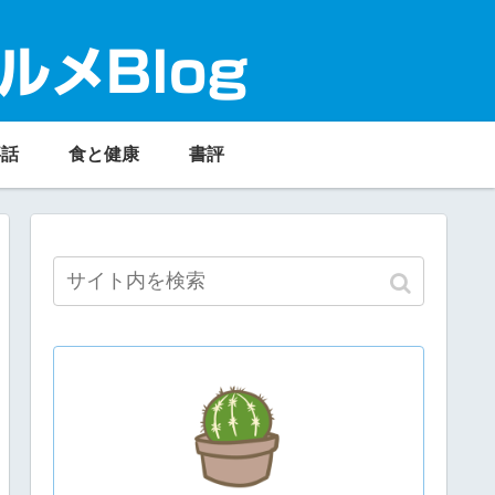
ルメBlog
事話
食と健康
書評