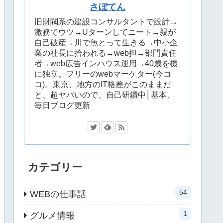
さぼてん
旧財閥系の建設コンサルタントで設計→
激務でウツ→Uターンしてニート→親が
自己破産→川で魚とって生きる→中小企
業の社長に拾われる→web担→部門責任
者→web広告インハウス運用→40歳を機
に独立。フリーのwebマーケター(今コ
コ)。東京、地方のIT格差がこのままだ
と、超ヤバいので、自己研鑽中│基本、
毎日ブログ更新
カテゴリー
54
WEBの仕事話
1
グルメ情報