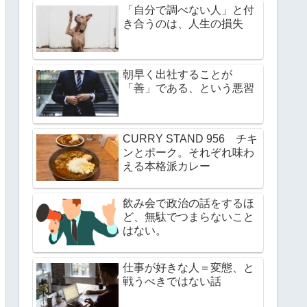
「自分で調べない人」と付
き合うのは、人生の損失
朝早く出社することが
「善」である、という悪習
CURRY STAND 956 チキ
ンとポーク。それぞれ味わ
える本格派カレー
飲み会で政治の話をするほ
ど、無駄でつまらないこと
はない。
仕事が好きな人＝変態、と
戦うべきではない話