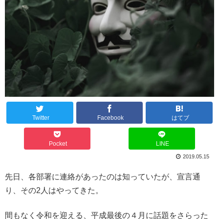
Twitter
Facebook
はてブ
Pocket
LINE
2019.05.15
先日、各部署に連絡があったのは知っていたが、宣言通
り、その2人はやってきた。
間もなく令和を迎える、平成最後の４月に話題をさらった