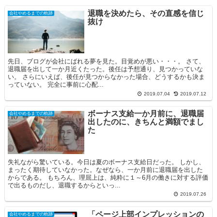
退職を決めたら、その直感を信じ
会社やめるまでの軌跡
抜け
先日、ブログが会社にばれる夢を見た。目覚めが悪い・・・。 さて、
退職届を出して一か月近くたった。後任は予想通り、見つかっていな
い。 さらにいえば、後任が見つからなかった場合、どうするかも決ま
っていない。 完全に事前に心配...
2019.07.04
2019.07.12
ボーナス支給一か月前に、退職届
会社やめるまでの軌跡
出したのに、きちんと満額でまし
た
失礼ながら驚いている。今日は夏のボーナス支給日だった。 しかし、
まったく期待していなかった。なぜなら、一か月前に退職届を出した
からである。 もちろん、理屈上は、純粋に１～6月の働きに対する評価
で出るものだし、退職するからといっ...
2019.07.26
「ページ上部インプレッションの
会社やめるまでの軌跡