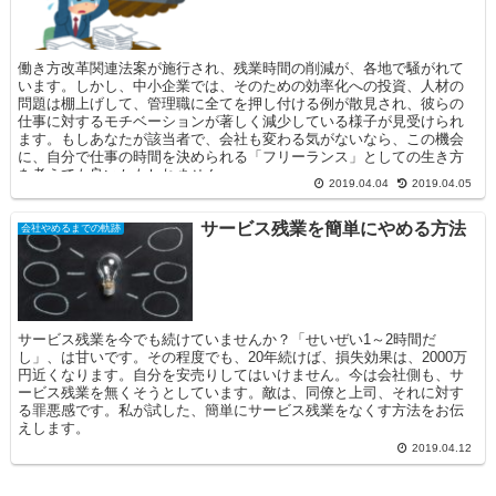
働き方改革関連法案が施行され、残業時間の削減が、各地で騒がれて
います。しかし、中小企業では、そのための効率化への投資、人材の
問題は棚上げして、管理職に全てを押し付ける例が散見され、彼らの
仕事に対するモチベーションが著しく減少している様子が見受けられ
ます。もしあなたが該当者で、会社も変わる気がないなら、この機会
に、自分で仕事の時間を決められる「フリーランス」としての生き方
を考えても良いかもしれません。
2019.04.04
2019.04.05
サービス残業を簡単にやめる方法
会社やめるまでの軌跡
サービス残業を今でも続けていませんか？「せいぜい1～2時間だ
し」、は甘いです。その程度でも、20年続けば、損失効果は、2000万
円近くなります。自分を安売りしてはいけません。今は会社側も、サ
ービス残業を無くそうとしています。敵は、同僚と上司、それに対す
る罪悪感です。私が試した、簡単にサービス残業をなくす方法をお伝
えします。
2019.04.12