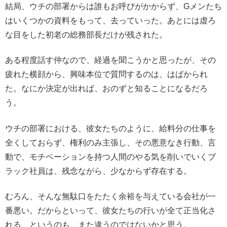
結局、ウチの部署からは誰もお呼びがかからず、Gメンたち
はいくつかの資料をもって、去っていった。あとには虚ろ
な目をした初老の総務部長だけが残された。
ある程度話す仲なので、経過を聞こうかと思ったが、その
疲れた横顔から、興味本位で質問するのは、はばかられ
た。なにか決定が出れば、おのずと知ることになるだろ
う。
ウチの部署における、彼女たちのように、給料分の仕事を
全くしておらず、権利のみ主張し、その悪意なき行動、言
動で、モチベーションを持つ人間のやる気を削いでいくブ
ラック社員は、残念ながら、少なからず存在する。
むろん、そんな無駄口をたたく余裕を与えている会社が一
番悪い。だからといって、彼女たちの行いが全て正当化さ
れる、というのも、また違うのではないかと思う。