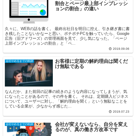
割合とページ最上部インプレッシ
ョンの割合」の違い
久々に、WEBの話を書く。 最終出社日を明日に控え、引き継ぎ書に書
き残したことないかなーと思い、ポチポチPCを触っていたら、Google
広告（旧アドワーズ）の管理画面を見て、少し気になった。「ページ
上部インプレッションの割合」と「ペ...
2019.09.06
お客様に定期の解約理由は聞くだ
会社やめるまでの軌跡
け無駄である
なんだか、また前回の記事の続きのような内容になってしまうが、気
になったことがあるので、その件を書く。 それは、定期購入ビジネス
について、ユーザーに対し、「解約理由を聞く」という無駄なことを
している企業が、少なからず感じた...
2019.07.23
会社が変えないなら、自分を変え
会社やめるまでの軌跡
るのが、真の働き方改革です