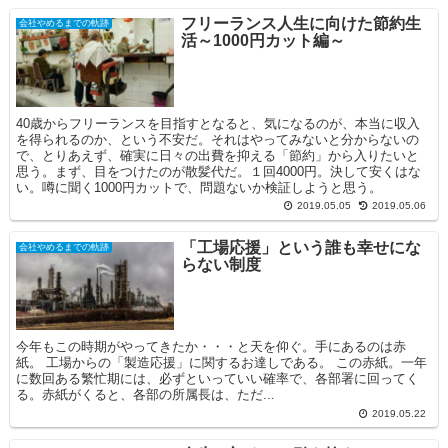
フリーランス人生に向けた節約生
会社やめるまでの軌跡
活～1000円カット編～
40歳からフリーランスを目指すとなると、気になるのが、本当に収入
を得られるのか、という不安だ。それはやってみないと分からないの
で、とりあえず、確実に日々の出費を抑える「節約」から入りたいと
思う。まず、目をつけたのが散髪代だ。１回4000円。決して安くはな
い。噂に聞く1000円カットで、問題ないか検証しようと思う。
2019.05.05
2019.05.06
「工場応援」という誰も幸せにな
会社やめるまでの軌跡
らない制度
今年もこの時期がやってきたか・・・と天を仰ぐ。手にあるのは赤
紙。 工場からの「製造応援」に関するお達しである。 この赤紙。一年
に数回ある繁忙期には、必ずといっていい確率で、各部署に回ってく
る。赤紙がくると、各部の所属長は、ただ...
2019.05.22