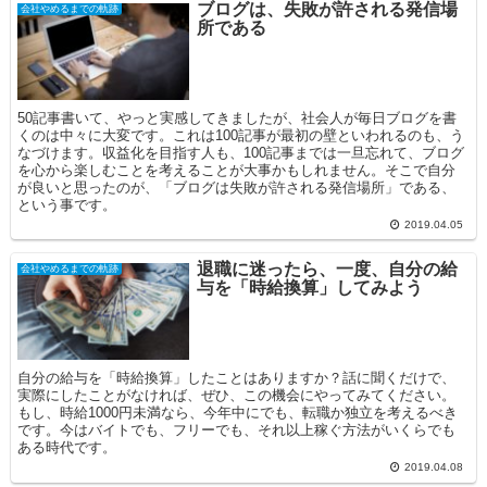
ブログは、失敗が許される発信場
会社やめるまでの軌跡
所である
50記事書いて、やっと実感してきましたが、社会人が毎日ブログを書
くのは中々に大変です。これは100記事が最初の壁といわれるのも、う
なづけます。収益化を目指す人も、100記事までは一旦忘れて、ブログ
を心から楽しむことを考えることが大事かもしれません。そこで自分
が良いと思ったのが、「ブログは失敗が許される発信場所」である、
という事です。
2019.04.05
退職に迷ったら、一度、自分の給
会社やめるまでの軌跡
与を「時給換算」してみよう
自分の給与を「時給換算」したことはありますか？話に聞くだけで、
実際にしたことがなければ、ぜひ、この機会にやってみてください。
もし、時給1000円未満なら、今年中にでも、転職か独立を考えるべき
です。今はバイトでも、フリーでも、それ以上稼ぐ方法がいくらでも
ある時代です。
2019.04.08