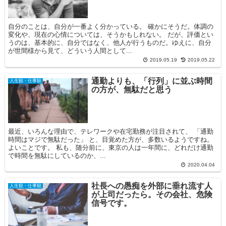
自分のことは、自分が一番よく分かっている。 確かにそうだ。体調の
変化や、現在の心情については、そうかもしれない。 だが、評価とい
うのは、基本的に、自分ではなく、他人が行うものだ。ゆえに、自分
が世間様から見て、どういう人間として...
2019.05.19
2019.05.22
通勤よりも、「行列」に並ぶ時間
人生観・仕事観
の方が、無駄だと思う
最近、いろんな理由で、テレワークや在宅勤務が注目されて、 「通勤
時間はマジで無駄だった」 と、目覚めた方が、多数いるようですね。
よいことです。 私も、随分前に、東京の人は一年間に、どれだけ通勤
で時間を無駄にしているのか、...
2020.04.04
社長への愚痴を外部に垂れ流す人
人生観・仕事観
が上司だったら。その会社、危険
信号です。