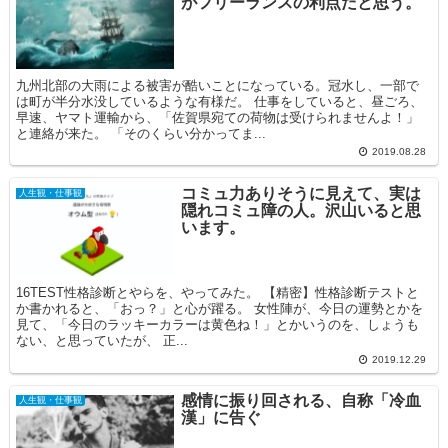
がフリーランスの利点だと思う。
九州北部の大雨による被害が酷いことになっている。冠水し、一部で
は町が半分水没しているような有様だ。 仕事をしていると、昼ごろ、
早速、ヤマト運輸から、「佐賀県宛ての荷物は受けられませんよ！」
と連絡が来た。 「そのくらい分かってま...
2019.08.28
コミュ力ありそうに見えて、実は
人生観・仕事観
隠れコミュ障の人。沢山いると思
います。
16TEST性格診断とやらを、やってみた。 【精密】性格診断テストと
か書かれると、「おっ？」と心が躍る。 女性陣が、今日の運勢とかを
見て、「今日のラッキーカラーは黄色ね！」とかいうのを、しょうも
ない、と思っていたが、 正...
2019.12.29
感情に振り回される、自称「冷血
人生観・仕事観
漢」に告ぐ