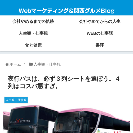
Webマーケティング＆関西グルメBlog
会社やめるまでの軌跡
会社やめてからの人生
人生観・仕事観
WEBの仕事話
食と健康
書評
ホーム
人生観・仕事観
夜行バスは、必ず３列シートを選ぼう。４
列はコスパ悪すぎ。
人生観・仕事観