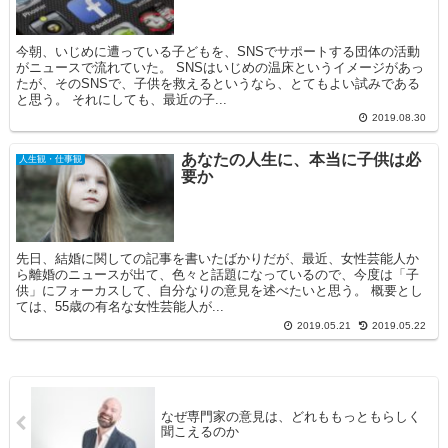
今朝、いじめに遭っている子どもを、SNSでサポートする団体の活動
がニュースで流れていた。 SNSはいじめの温床というイメージがあっ
たが、そのSNSで、子供を救えるというなら、とてもよい試みである
と思う。 それにしても、最近の子...
2019.08.30
あなたの人生に、本当に子供は必
人生観・仕事観
要か
先日、結婚に関しての記事を書いたばかりだが、最近、女性芸能人か
ら離婚のニュースが出て、色々と話題になっているので、今度は「子
供」にフォーカスして、自分なりの意見を述べたいと思う。 概要とし
ては、55歳の有名な女性芸能人が...
2019.05.21
2019.05.22
なぜ専門家の意見は、どれももっともらしく
聞こえるのか