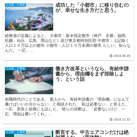
成功した「小都市」に移り住むの
人生観・仕事観
が、幸せな生き方だと思う。
総務省の定義によると、 大都市：政令指定都市（神戸、京都、福岡、
札幌、仙台、広島、岡山など）及び東京都特別区部 中都市：上記除く
人口１０万以上の都市 小都市：人口１０万未満の都市 らしい。知らな
んだ。 一応、...
2019.09.26
働き方改革というなら、有給申請
人生観・仕事観
書から、理由欄をまず排除しよ
う、という話
前職時代のことである。 新人から、有給申請書の「理由欄」になんて
書けばいいか分からない、と相談された。 私は必要ない、と答えた。
一応、部長と総務にも話した。 彼らの決断は、「必要ないけど、一
応、理由は書いてくれ」...
2019.12.22
断言する。中古エアコンだけは絶
人生観・仕事観