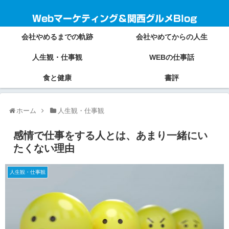
Webマーケティング＆関西グルメBlog
会社やめるまでの軌跡
会社やめてからの人生
人生観・仕事観
WEBの仕事話
食と健康
書評
ホーム
人生観・仕事観
感情で仕事をする人とは、あまり一緒にい
たくない理由
人生観・仕事観