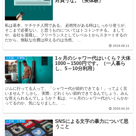
対買うな。（実体験）
私は基本、ケチケチ人間である。 必然性がある時はしっかり使うが、
そこまで必要ない、と思うものについてはトコトンケチる。 まして
や、会社を退職し、フリーランスとしてレベル１からスタートするの
だから、無駄な出費は抑えるのは当然。 ...
2019.09.11
1ヶ月のシャワー代はいくら？大体
人生観・仕事観
1000～1500円です。（一人暮ら
し、5～10分利用）
ジムに行ってる人って、「シャワー代が節約できてる！」ってよく言
いません？ しかし、実際、どれくらい節約できてるんでしょう。みん
な答えられるんでしょうか？ 私は、一ヶ月のシャワー代がいくらかか
ってるのか、気になりました。 ...
2020.04.10
SNSによる文字の暴力について思
人生観・仕事観
うこと