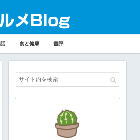
ルメBlog
事話
食と健康
書評