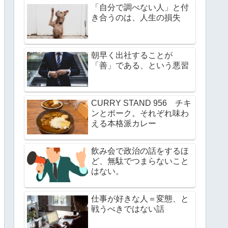
「自分で調べない人」と付
き合うのは、人生の損失
朝早く出社することが
「善」である、という悪習
CURRY STAND 956 チキ
ンとポーク。それぞれ味わ
える本格派カレー
飲み会で政治の話をするほ
ど、無駄でつまらないこと
はない。
仕事が好きな人＝変態、と
戦うべきではない話