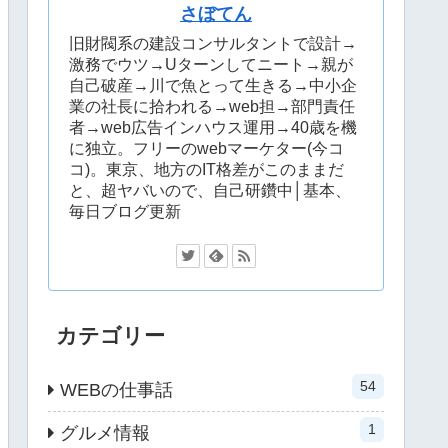
さぼてん
旧財閥系の建設コンサルタントで設計→
激務でウツ→Uターンしてニート→親が
自己破産→川で魚とって生きる→中小企
業の社長に拾われる→web担→部門責任
者→web広告インハウス運用→40歳を機
に独立。フリーのwebマーケター(今コ
コ)。東京、地方のIT格差がこのままだ
と、超ヤバいので、自己研鑽中│基本、
毎日ブログ更新
カテゴリー
54
WEBの仕事話
1
グルメ情報