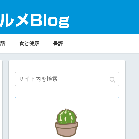
ルメBlog
事話
食と健康
書評