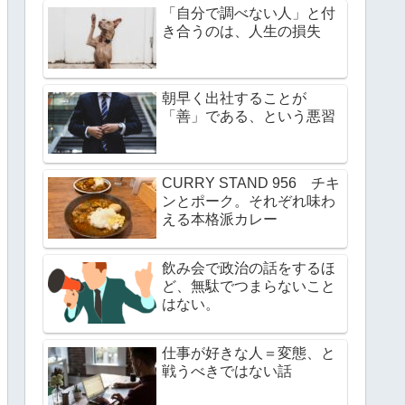
「自分で調べない人」と付
き合うのは、人生の損失
朝早く出社することが
「善」である、という悪習
CURRY STAND 956 チキ
ンとポーク。それぞれ味わ
える本格派カレー
飲み会で政治の話をするほ
ど、無駄でつまらないこと
はない。
仕事が好きな人＝変態、と
戦うべきではない話