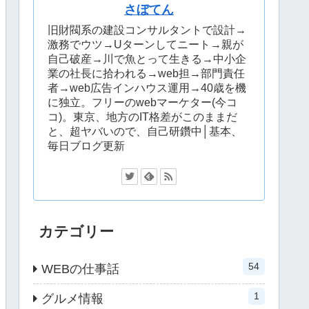
さぼてん
旧財閥系の建設コンサルタントで設計→
激務でウツ→Uターンしてニート→親が
自己破産→川で魚とって生きる→中小企
業の社長に拾われる→web担→部門責任
者→web広告インハウス運用→40歳を機
に独立。フリーのwebマーケター(今コ
コ)。東京、地方のIT格差がこのままだ
と、超ヤバいので、自己研鑽中│基本、
毎日ブログ更新
カテゴリー
54
WEBの仕事話
1
グルメ情報