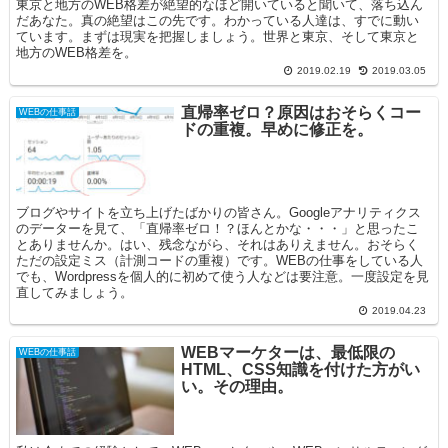
東京と地方のWEB格差が絶望的なほど開いていると聞いて、落ち込ん
だあなた。真の絶望はこの先です。わかっている人達は、すでに動い
ています。まずは現実を把握しましょう。世界と東京、そして東京と
地方のWEB格差を。
2019.02.19
2019.03.05
直帰率ゼロ？原因はおそらくコー
WEBの仕事話
ドの重複。早めに修正を。
ブログやサイトを立ち上げたばかりの皆さん。Googleアナリティクス
のデーターを見て、「直帰率ゼロ！？ほんとかな・・・」と思ったこ
とありませんか。はい、残念ながら、それはありえません。おそらく
ただの設定ミス（計測コードの重複）です。WEBの仕事をしている人
でも、Wordpressを個人的に初めて使う人などは要注意。一度設定を見
直してみましょう。
2019.04.23
WEBマーケターは、最低限の
WEBの仕事話
HTML、CSS知識を付けた方がい
い。その理由。