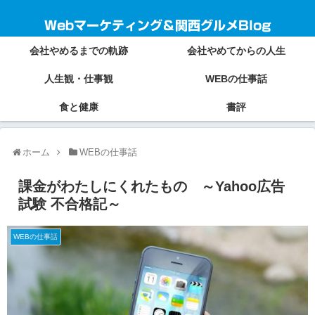
Webマーケティング＆関西グルメBlog
会社やめるまでの軌跡
会社やめてからの人生
人生観・仕事観
WEBの仕事話
食と健康
書評
ホーム
WEBの仕事話
課金がわたしにくれたもの ～Yahoo広告
試験 不合格記～
WEBの仕事話