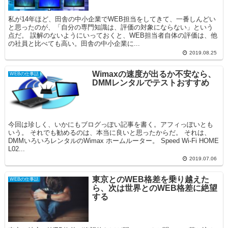
私が14年ほど、田舎の中小企業でWEB担当をしてきて、一番しんどい
と思ったのが、「自分の専門知識は、評価の対象にならない」という
点だ。 誤解のないようにいっておくと、WEB担当者自体の評価は、他
の社員と比べても高い。田舎の中小企業に...
2019.08.25
Wimaxの速度が出るか不安なら、
WEBの仕事話
DMMレンタルでテストおすすめ
今回は珍しく、いかにもブログっぽい記事を書く。アフィっぽいとも
いう。 それでも勧めるのは、本当に良いと思ったからだ。 それは、
DMMいろいろレンタルのWimax ホームルーター。 Speed Wi-Fi HOME
L02...
2019.07.06
東京とのWEB格差を乗り越えた
WEBの仕事話
ら、次は世界とのWEB格差に絶望
する