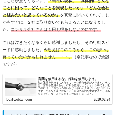
こちらが驚くくらいに、
「当社の現状」「具体的にどんな
ことに困って、どんなことを実現したいか」「どんな会社
と組みたいと思っているのか」
を真摯に聞いてくれて、し
かもすぐに、２社に取り次いでもらえることになりまし
た。
コンサル会社さんは１円も得をしないのにです。
これは泣きたくなるくらい感謝しましたし、その行動スピ
ードに感動しました。
今思えばこのころから、この思いは
募っていたのかもしれません・・・。
（別記事なので余談
ですが）
言葉を信用するな。行動を信用しよう。
私が退職を決めるにあたって、一つ得た教訓があります。それ
は「言葉を信用するな。行動を信用しよう」という事です。世
の中には、「自分への言い訳が上手い」人達がいっぱい沢山い
ます。そんな人達に付き合い、自分の時間を浪費することはあ
りません。今、人生を変える行動をしましょう。
local-webtan.com
2019.02.24