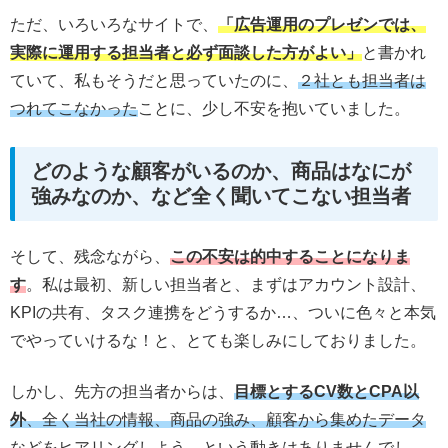
ただ、いろいろなサイトで、
「広告運用のプレゼンでは、
実際に運用する担当者と必ず面談した方がよい」
と書かれ
ていて、私もそうだと思っていたのに、
２社とも担当者は
つれてこなかった
ことに、少し不安を抱いていました。
どのような顧客がいるのか、商品はなにが
強みなのか、など全く聞いてこない担当者
そして、残念ながら、
この不安は的中することになりま
す
。私は最初、新しい担当者と、まずはアカウント設計、
KPIの共有、タスク連携をどうするか…、ついに色々と本気
でやっていけるな！と、とても楽しみにしておりました。
しかし、先方の担当者からは、
目標とするCV数とCPA以
外
、全く当社の情報、商品の強み、顧客から集めたデータ
などをヒアリングしよう、という動きはありませんでし