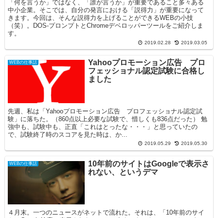
「何を言うか」ではなく、「誰が言うか」が重要であること多々ある
中小企業。そこでは、自分の発言における「説得力」が重要になって
きます。今回は、そんな説得力を上げることができるWEBの小技
（笑）。DOS-プロンプトとChromeデベロッパーツールをご紹介しま
す。
2019.02.28
2019.03.05
Yahooプロモーション広告 プロ
WEBの仕事話
フェッショナル認定試験に合格し
ました
先週、私は「Yahooプロモーション広告 プロフェッショナル認定試
験」に落ちた。（860点以上必要な試験で、惜しくも836点だった） 勉
強中も、試験中も、正直「これはとったな・・・」と思っていたの
で、試験終了時のスコアを見た時は、か...
2019.05.29
2019.05.30
10年前のサイトはGoogleで表示さ
WEBの仕事話
れない、というデマ
４月末。一つのニュースがネットで流れた。それは、「10年前のサイ