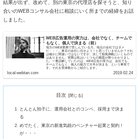
結果が出ず、改めて、別の東京の代理店を探そうと、知り
合いのWEBコンサル会社に相談にいく所までの経緯をお話
しました。
WEB広告運用の実力は、会社でなく、チームで
もなく、個人で決まる（前）
地方のWEB業務で苦しんでいる方。地元の会社ではダメ
だ・・・。東京の会社に任せよう！と思っていませんか？それ
は確かに間違いではないですが、決して順風満帆にいくもので
はありません。実際は私はいくつもの難題が降りかかりまし
た。一番誤解していたのは、WEB広告の実力は、会社でも、
チームでもなく、個人の能力で大半が決まる、という事実で
す。それを実体験からご紹介します。
local-webtan.com
2019.02.24
目次
とんとん拍子に、運用会社とのコンペ、採用まで決ま
る
めでたく、東京の新進気鋭のベンチャー起業と契約！
が・・・