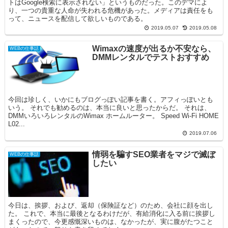
トはGoogle検索に表示されない」というものだった。このデマによ
り、一つの貴重な人命が失われる危機があった。メディアは責任をも
って、ニュースを配信して欲しいものである。
2019.05.07
2019.05.08
Wimaxの速度が出るか不安なら、
WEBの仕事話
DMMレンタルでテストおすすめ
今回は珍しく、いかにもブログっぽい記事を書く。アフィっぽいとも
いう。 それでも勧めるのは、本当に良いと思ったからだ。 それは、
DMMいろいろレンタルのWimax ホームルーター。 Speed Wi-Fi HOME
L02...
2019.07.06
情弱を騙すSEO業者をマジで滅ぼ
WEBの仕事話
したい
今日は、挨拶、および、返却（保険証など）のため、会社に顔を出し
た。 これで、本当に最後となるわけだが、有給消化に入る前に挨拶し
まくったので、今更感慨深いものは、なかったが、実に腹がたつこと