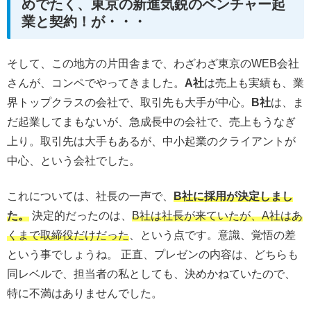
めでたく、東京の新進気鋭のベンチャー起
業と契約！が・・・
そして、この地方の片田舎まで、わざわざ東京のWEB会社
さんが、コンペでやってきました。
A社
は売上も実績も、業
界トップクラスの会社で、取引先も大手が中心。
B社
は、ま
だ起業してまもないが、急成長中の会社で、売上もうなぎ
上り。取引先は大手もあるが、中小起業のクライアントが
中心、という会社でした。
これについては、社長の一声で、
B社に採用が決定しまし
た。
決定的だったのは、
B社は社長が来ていたが、A社はあ
くまで取締役だけだった
、という点です。意識、覚悟の差
という事でしょうね。 正直、プレゼンの内容は、どちらも
同レベルで、担当者の私としても、決めかねていたので、
特に不満はありませんでした。