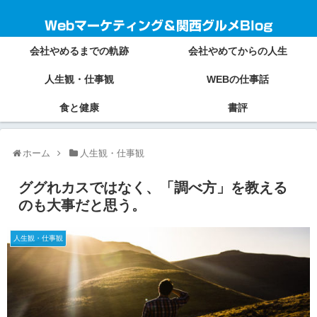
Webマーケティング＆関西グルメBlog
会社やめるまでの軌跡
会社やめてからの人生
人生観・仕事観
WEBの仕事話
食と健康
書評
ホーム
人生観・仕事観
ググれカスではなく、「調べ方」を教える
のも大事だと思う。
人生観・仕事観