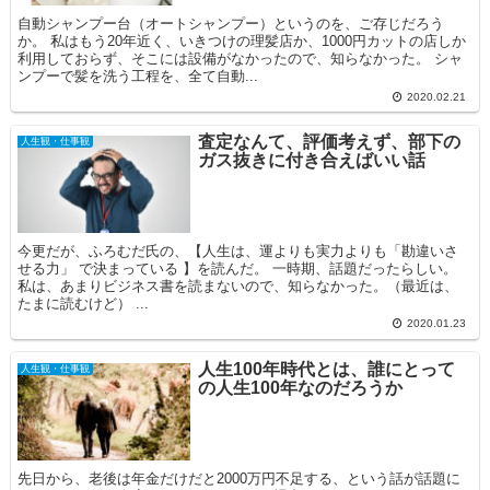
自動シャンプー台（オートシャンプー）というのを、ご存じだろう
か。 私はもう20年近く、いきつけの理髪店か、1000円カットの店しか
利用しておらず、そこには設備がなかったので、知らなかった。 シャ
ンプーで髪を洗う工程を、全て自動...
2020.02.21
査定なんて、評価考えず、部下の
人生観・仕事観
ガス抜きに付き合えばいい話
今更だが、ふろむだ氏の、【人生は、運よりも実力よりも「勘違いさ
せる力」 で決まっている 】を読んだ。 一時期、話題だったらしい。
私は、あまりビジネス書を読まないので、知らなかった。（最近は、
たまに読むけど） ...
2020.01.23
人生100年時代とは、誰にとって
人生観・仕事観
の人生100年なのだろうか
先日から、老後は年金だけだと2000万円不足する、という話が話題に