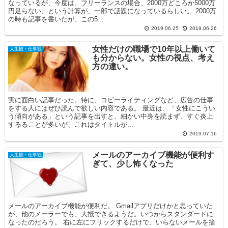
なっているが、今度は、フリーランスの場合、2000万どころか5000万
円足らない、という計算が、一部で話題になっているらしい。 2000万
の時も記事を書いたが、この5...
2019.06.25
2019.06.26
女性だけの職場で10年以上働いて
人生観・仕事観
も分からない。女性の視点、考え
方の違い。
実に面白い記事だった。特に、コピーライティングなど、広告の仕事
をする人にはぜひ読んで欲しい内容である。 最近は、「女性にこうい
う傾向がある」という記事を出すと、細かい中身を読まず、すぐ炎上
するることが多いが、これはタイトルが...
2019.07.16
メールのアーカイブ機能が便利す
人生観・仕事観
ぎて、少し怖くなった
メールのアーカイブ機能が便利だ。 Gmailアプリだけかと思っていた
が、他のメーラーでも、大抵できるようだ。いつからスタンダードに
なったのだろう。 右に左にフリックするだけで、いらないメールを捨