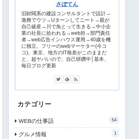
さぼてん
旧財閥系の建設コンサルタントで設計→
激務でウツ→Uターンしてニート→親が
自己破産→川で魚とって生きる→中小企
業の社長に拾われる→web担→部門責任
者→web広告インハウス運用→40歳を機
に独立。フリーのwebマーケター(今コ
コ)。東京、地方のIT格差がこのままだ
と、超ヤバいので、自己研鑽中│基本、
毎日ブログ更新
カテゴリー
54
WEBの仕事話
1
グルメ情報