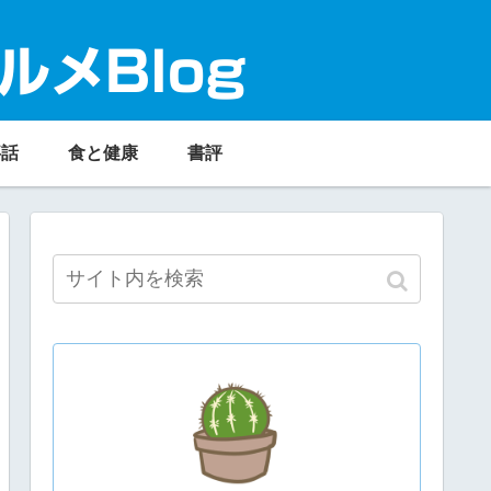
ルメBlog
事話
食と健康
書評