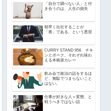
「自分で調べない人」と付
き合うのは、人生の損失
朝早く出社することが
「善」である、という悪習
CURRY STAND 956 チキ
ンとポーク。それぞれ味わ
える本格派カレー
飲み会で政治の話をするほ
ど、無駄でつまらないこと
はない。
仕事が好きな人＝変態、と
戦うべきではない話