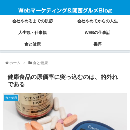
Webマーケティング＆関西グルメBlog
会社やめるまでの軌跡
会社やめてからの人生
人生観・仕事観
WEBの仕事話
食と健康
書評
ホーム
食と健康
健康食品の原価率に突っ込むのは、的外れ
である
食と健康