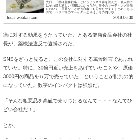
先日、「熱狂顧客戦略」というビジネス書を読んだ。個人的に
はそれほど新しい情報はなかったが、昨今のマーティング全般
において、重要なことが初心者にも分かりやすくまとめてある
ので、バリバリのマーケターよりは、その周りや、...
local-webtan.com
2019.06.30
癌に対する効果をうたっていた、とある健康食品会社の社
長が、薬機法違反で逮捕された。
SNSをざっと見ると、この会社に対する罵詈雑言であふれ
ていた。特に、30億円近い売上をあげていたことや、原価
3000円の商品を５万で売っていた、ということが批判の的
になっていた。数字のインパクトは強烈だ。
「そんな粗悪品を高値で売りつけるなんて・・・なんてひ
どい会社だ！」
とか、