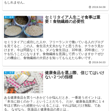
もしれません。
2019.04.09
セミリタイア人生こそ食事は重
食と健康
要！食物繊維の必要性
セミリタイアに成功した人や、フリーランスで働いている人のブログ
を見てると、この人、食生活大丈夫かな？と思う方を、チラホラ見か
けます。今は問題なくても、ダメな食生活は、10年後、20年後に、ツ
ケを払うことになります。食物繊維を意識して摂っていますか？ぜひ
この機会に、食物繊維の大切さを知ってもらえたら幸いです。
2019.04.03
健康食品を選ぶ際、信じてはいけ
食と健康
ない２つの指標
ある健康食品を買うべきかどうか悩んだとき、一番迷うポイントは、
「本当に効くのか？」ということだろう。 だが、健康食品業界に１４
年ほど携わった経験からいえることは、それは悩むだけ無駄、であ
る。 なぜなら、医薬品と健康食品の差とは...