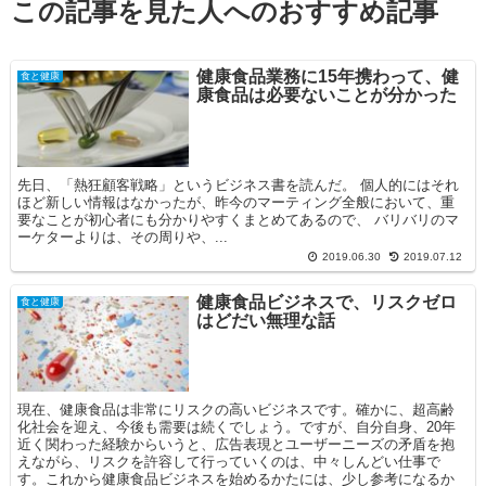
この記事を見た人へのおすすめ記事
健康食品業務に15年携わって、健
食と健康
康食品は必要ないことが分かった
先日、「熱狂顧客戦略」というビジネス書を読んだ。 個人的にはそれ
ほど新しい情報はなかったが、昨今のマーティング全般において、重
要なことが初心者にも分かりやすくまとめてあるので、 バリバリのマ
ーケターよりは、その周りや、...
2019.06.30
2019.07.12
健康食品ビジネスで、リスクゼロ
食と健康
はどだい無理な話
現在、健康食品は非常にリスクの高いビジネスです。確かに、超高齢
化社会を迎え、今後も需要は続くでしょう。ですが、自分自身、20年
近く関わった経験からいうと、広告表現とユーザーニーズの矛盾を抱
えながら、リスクを許容して行っていくのは、中々しんどい仕事で
す。これから健康食品ビジネスを始めるかたには、少し参考になるか